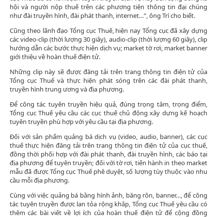
hội và người nộp thuế trên các phương tiện thông tin đại chúng
như đài truyền hình, đài phát thanh, internet…”, ông Trí cho biết.
Cũng theo lãnh đạo Tổng cục Thuế, hiện nay Tổng cục đã xây dựng
các video-clip (thời lượng 30 giây), audio-clip (thời lượng 60 giây), clip
hướng dẫn các bước thực hiện dịch vụ; market tờ rơi, market banner
giới thiệu về hoàn thuế điện tử.
Những clip này sẽ được đăng tải trên trang thông tin điện tử của
Tổng cục Thuế và thực hiện phát sóng trên các đài phát thanh,
truyền hình trung ương và địa phương.
Để công tác tuyên truyền hiệu quả, đúng trọng tâm, trọng điểm,
Tổng cục Thuế yêu cầu các cục thuế chủ động xây dựng kế hoạch
tuyên truyền phù hợp với yêu cầu tại địa phương.
Đối với sản phẩm quảng bá dịch vụ (video, audio, banner), các cục
thuế thực hiện đăng tải trên trang thông tin điện tử của cục thuế,
đồng thời phối hợp với đài phát thanh, đài truyền hình, các báo tại
địa phương để tuyên truyền; đối với tờ rơi, tiến hành in theo market
mẫu đã được Tổng cục Thuế phê duyệt, số lượng tùy thuộc vào nhu
cầu mỗi địa phương.
Cùng với việc quảng bá bằng hình ảnh, băng rôn, banner…, để công
tác tuyên truyền được lan tỏa rộng khắp, Tổng cục Thuế yêu cầu có
thêm các bài viết về lợi ích của hoàn thuế điện tử để cộng đồng