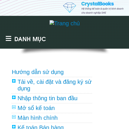
DANH MỤC
Hướng dẫn sử dụng
Tải về, cài đặt và đăng ký sử
dụng
Nhập thông tin ban đầu
Mở sổ kế toán
Màn hình chính
Kế toán Bán hàng