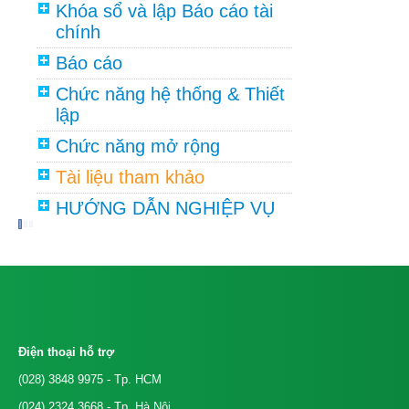
Khóa sổ và lập Báo cáo tài
chính
Báo cáo
Chức năng hệ thống & Thiết
lập
Chức năng mở rộng
Tài liệu tham khảo
HƯỚNG DẪN NGHIỆP VỤ
Điện thoại hỗ trợ
(028) 3848 9975
- Tp. HCM
(024) 2324 3668
- Tp. Hà Nội