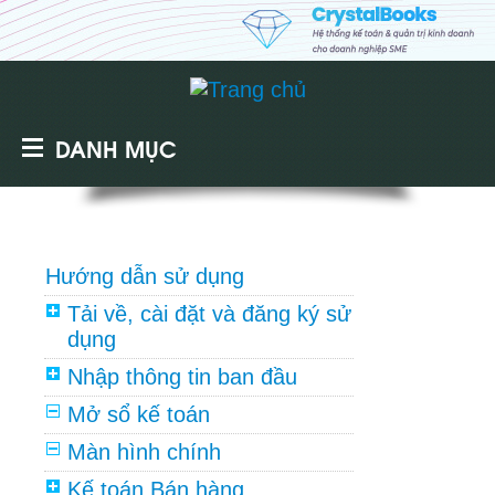
DANH MỤC
Hướng dẫn sử dụng
Tải về, cài đặt và đăng ký sử
dụng
Nhập thông tin ban đầu
Mở sổ kế toán
Màn hình chính
Kế toán Bán hàng