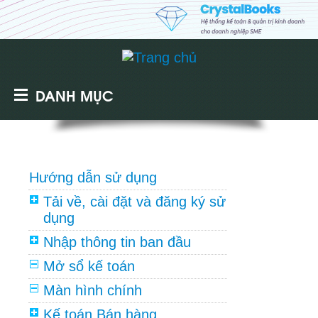
DANH MỤC
Hướng dẫn sử dụng
Tải về, cài đặt và đăng ký sử
dụng
Nhập thông tin ban đầu
Mở sổ kế toán
Màn hình chính
Kế toán Bán hàng