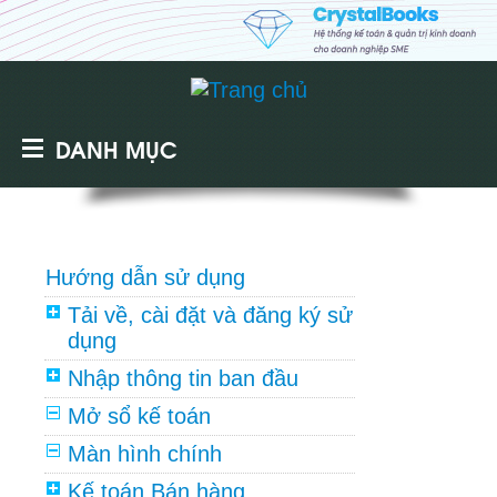
DANH MỤC
Hướng dẫn sử dụng
Tải về, cài đặt và đăng ký sử
dụng
Nhập thông tin ban đầu
Mở sổ kế toán
Màn hình chính
Kế toán Bán hàng