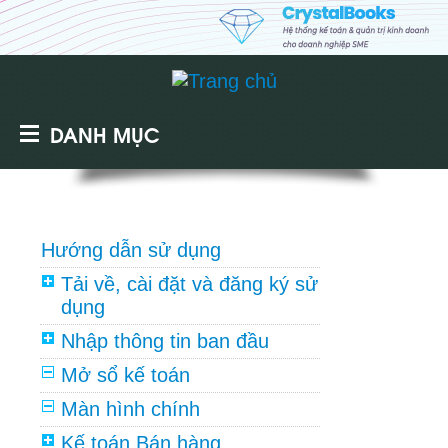
DANH MỤC
Hướng dẫn sử dụng
Tải về, cài đặt và đăng ký sử
dụng
Nhập thông tin ban đầu
Mở sổ kế toán
Màn hình chính
Kế toán Bán hàng