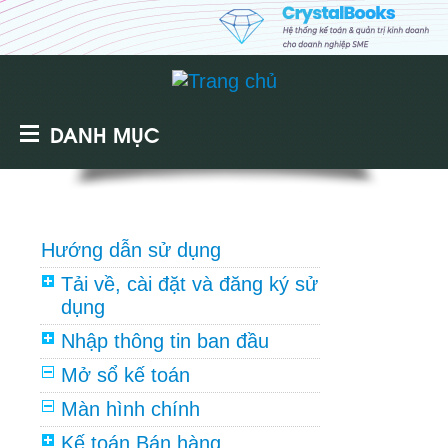
DANH MỤC
Hướng dẫn sử dụng
Tải về, cài đặt và đăng ký sử
dụng
Nhập thông tin ban đầu
Mở sổ kế toán
Màn hình chính
Kế toán Bán hàng