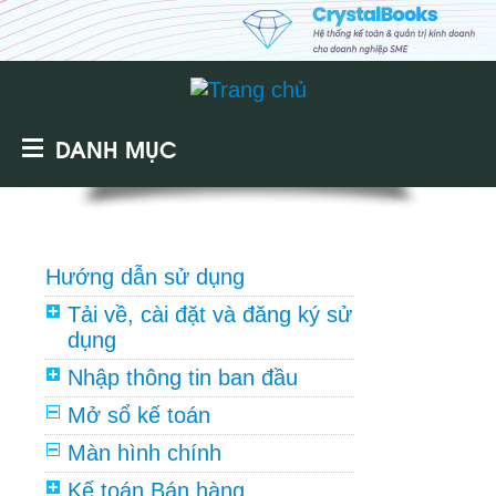
DANH MỤC
Hướng dẫn sử dụng
Tải về, cài đặt và đăng ký sử
dụng
Nhập thông tin ban đầu
Mở sổ kế toán
Màn hình chính
Kế toán Bán hàng