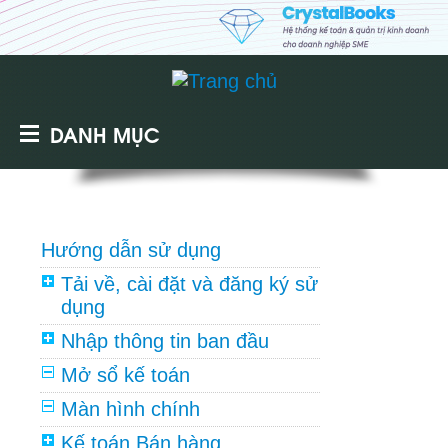
DANH MỤC
Hướng dẫn sử dụng
Tải về, cài đặt và đăng ký sử
dụng
Nhập thông tin ban đầu
Mở sổ kế toán
Màn hình chính
Kế toán Bán hàng