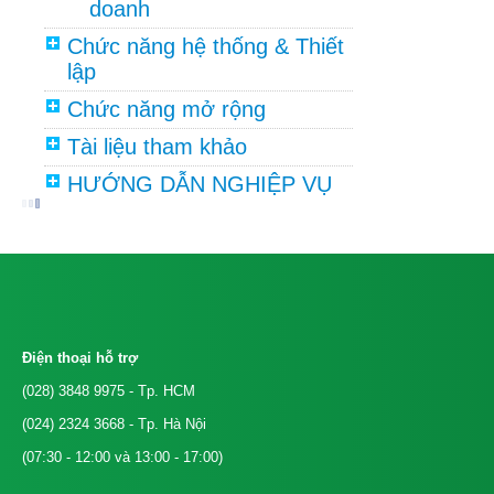
doanh
Chức năng hệ thống & Thiết
lập
Chức năng mở rộng
Tài liệu tham khảo
HƯỚNG DẪN NGHIỆP VỤ
Điện thoại hỗ trợ
(028) 3848 9975
- Tp. HCM
(024) 2324 3668
- Tp. Hà Nội
(07:30 - 12:00 và 13:00 - 17:00)