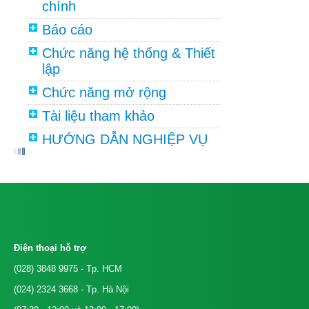
chính
Báo cáo
Chức năng hệ thống & Thiết
lập
Chức năng mở rộng
Tài liệu tham khảo
HƯỚNG DẪN NGHIỆP VỤ
Điện thoại hỗ trợ
(028) 3848 9975
- Tp. HCM
(024) 2324 3668
- Tp. Hà Nội