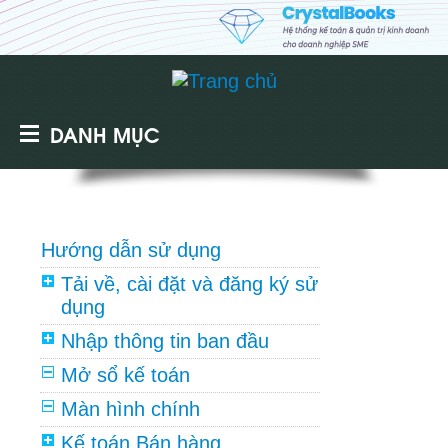
DANH MỤC
Hướng dẫn sử dụng
Tải về, cài đặt và đăng ký sử
dụng
Nhập thông tin ban đầu
Mở sổ kế toán
Màn hình chính
Kế toán Bán hàng