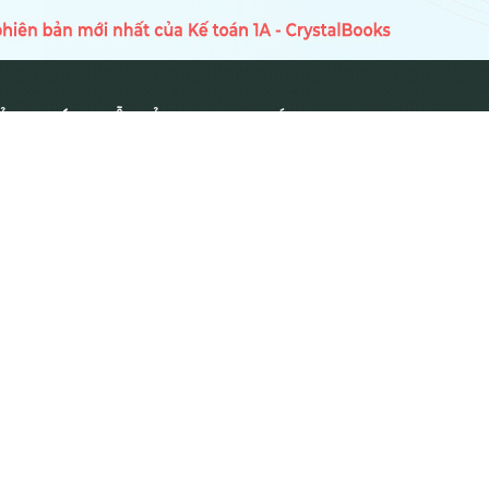
Ủ
HƯỚNG DẪN SỬ DỤNG
TIN TỨC