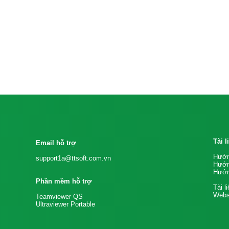
Tài 
Email hỗ trợ
Hướn
support1a@ttsoft.com.vn
Hướn
Hướn
Phần mềm hỗ trợ
Tài l
Websi
Teamviewer QS
Ultraviewer Portable