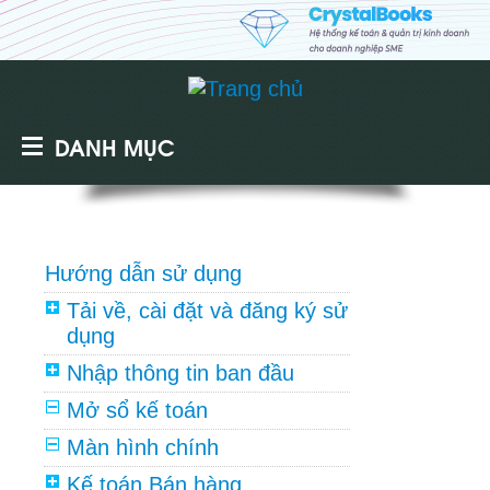
DANH MỤC
Hướng dẫn sử dụng
Tải về, cài đặt và đăng ký sử
dụng
Nhập thông tin ban đầu
Mở sổ kế toán
Màn hình chính
Kế toán Bán hàng