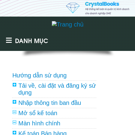
DANH MỤC
Hướng dẫn sử dụng
Tải về, cài đặt và đăng ký sử
dụng
Nhập thông tin ban đầu
Mở sổ kế toán
Màn hình chính
Kế toán Bán hàng