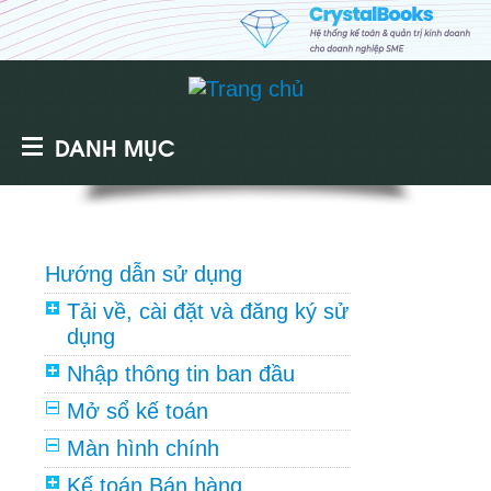
DANH MỤC
Hướng dẫn sử dụng
Tải về, cài đặt và đăng ký sử
dụng
Nhập thông tin ban đầu
Mở sổ kế toán
Màn hình chính
Kế toán Bán hàng