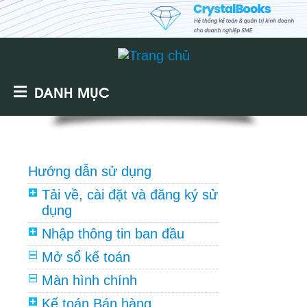
DANH MỤC
Hướng dẫn sử dụng
Tải về, cài đặt và đăng ký sử
dụng
Nhập thông tin ban đầu
Mở sổ kế toán
Màn hình chính
Kế toán Bán hàng