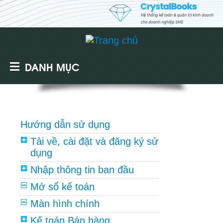
DANH MỤC
Hướng dẫn sử dụng
Tải về, cài đặt và đăng ký sử
dụng
Nhập thông tin ban đầu
Mở sổ kế toán
Màn hình chính
Kế toán Bán hàng