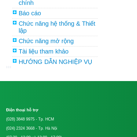
chính
Báo cáo
Chức năng hệ thống & Thiết
lập
Chức năng mở rộng
Tài liệu tham khảo
HƯỚNG DẪN NGHIỆP VỤ
Điện thoại hỗ trợ
(028) 3848 9975
- Tp. HCM
(024) 2324 3668
- Tp. Hà Nội