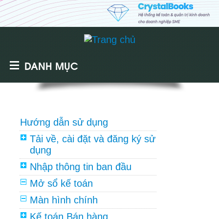
DANH MỤC
Hướng dẫn sử dụng
Tải về, cài đặt và đăng ký sử
dụng
Nhập thông tin ban đầu
Mở sổ kế toán
Màn hình chính
Kế toán Bán hàng