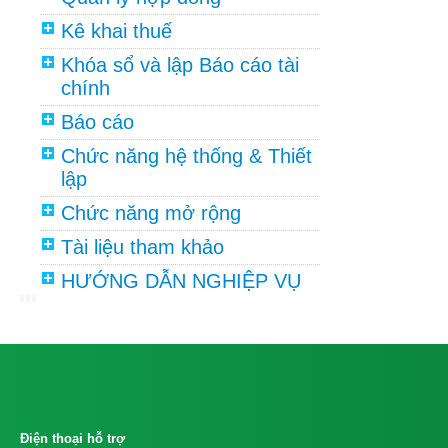
Kê khai thuế
Khóa sổ và lập Báo cáo tài
chính
Báo cáo
Chức năng hệ thống & Thiết
lập
Chức năng mở rộng
Tài liệu tham khảo
HƯỚNG DẪN NGHIỆP VỤ
Điện thoại hỗ trợ