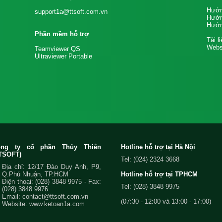
Hướn
support1a@ttsoft.com.vn
Hướn
Hướn
Phần mềm hỗ trợ
Tài l
Websi
Teamviewer QS
Ultraviewer Portable
ông ty cổ phần Thủy Thiên
Hotline hỗ trợ tại Hà Nội
TSOFT)
Tel: (024) 2324 3668
Địa chỉ: 12/17 Đào Duy Anh, P9,
Q.Phú Nhuận, TP.HCM
Hotline hỗ trợ tại TPHCM
Điện thoại:
(028) 3848 9975
- Fax:
Tel: (028) 3848 9975
(028) 3848 9976
Email:
contact@ttsoft.com.vn
(07:30 - 12:00 và 13:00 - 17:00)
Website: www.ketoan1a.com