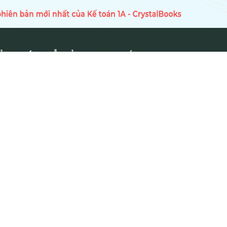
Ủ
HƯỚNG DẪN SỬ DỤNG
TIN TỨC