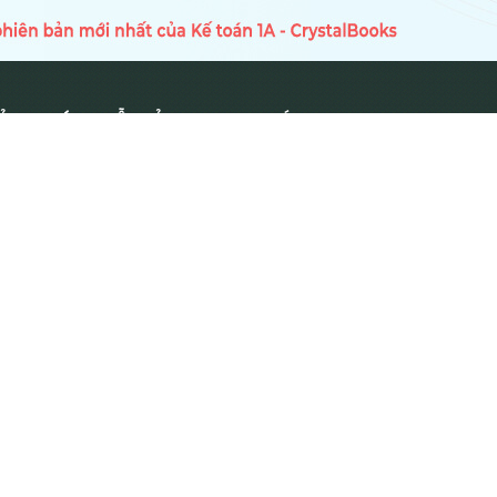
Ủ
HƯỚNG DẪN SỬ DỤNG
TIN TỨC