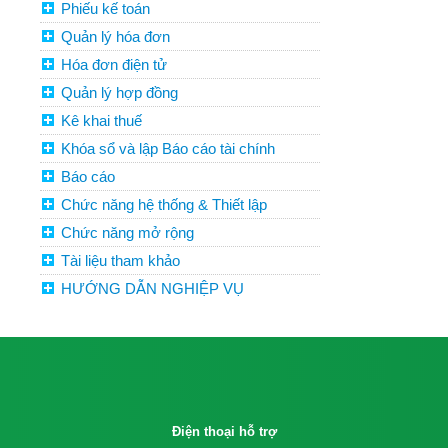
Phiếu kế toán
Quản lý hóa đơn
Hóa đơn điện tử
Quản lý hợp đồng
Kê khai thuế
Khóa sổ và lập Báo cáo tài chính
Báo cáo
Chức năng hệ thống & Thiết lập
Chức năng mở rộng
Tài liệu tham khảo
HƯỚNG DẪN NGHIỆP VỤ
Điện thoại hỗ trợ