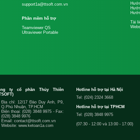
Hướn
support1a@ttsoft.com.vn
Hướn
Hướn
Phần mềm hỗ trợ
Tài l
Websi
Teamviewer QS
Ultraviewer Portable
ông ty cổ phần Thủy Thiên
Hotline hỗ trợ tại Hà Nội
TSOFT)
Tel: (024) 2324 3668
Địa chỉ: 12/17 Đào Duy Anh, P9,
Q.Phú Nhuận, TP.HCM
Hotline hỗ trợ tại TPHCM
Điện thoại:
(028) 3848 9975
- Fax:
Tel: (028) 3848 9975
(028) 3848 9976
Email:
contact@ttsoft.com.vn
(07:30 - 12:00 và 13:00 - 17:00)
Website: www.ketoan1a.com