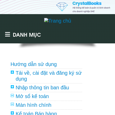
DANH MỤC
Hướng dẫn sử dụng
Tải về, cài đặt và đăng ký sử
dụng
Nhập thông tin ban đầu
Mở sổ kế toán
Màn hình chính
Kế toán Bán hàng