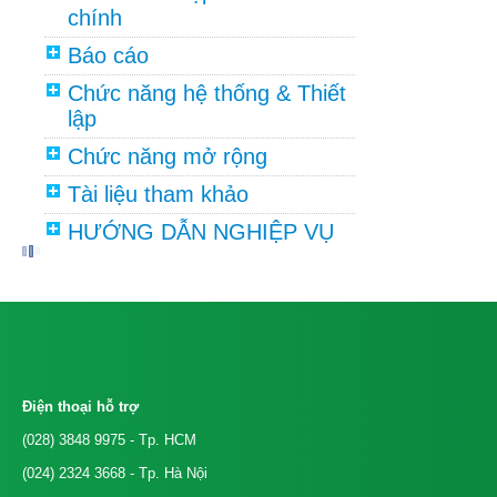
chính
Báo cáo
Chức năng hệ thống & Thiết
lập
Chức năng mở rộng
Tài liệu tham khảo
HƯỚNG DẪN NGHIỆP VỤ
Điện thoại hỗ trợ
(028) 3848 9975
- Tp. HCM
(024) 2324 3668
- Tp. Hà Nội