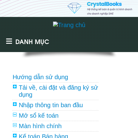
DANH MỤC
Hướng dẫn sử dụng
Tải về, cài đặt và đăng ký sử
dụng
Nhập thông tin ban đầu
Mở sổ kế toán
Màn hình chính
Kế toán Bán hàng