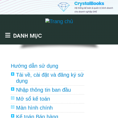
DANH MỤC
Hướng dẫn sử dụng
Tải về, cài đặt và đăng ký sử
dụng
Nhập thông tin ban đầu
Mở sổ kế toán
Màn hình chính
Kế toán Bán hàng