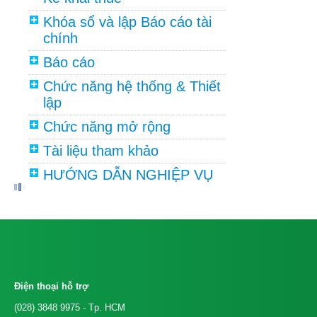
Khóa sổ và lập Báo cáo tài
chính
Báo cáo
Chức năng hệ thống & Thiết
lập
Chức năng mở rộng
Tài liệu tham khảo
HƯỚNG DẪN NGHIỆP VỤ
Điện thoại hỗ trợ
(028) 3848 9975
- Tp. HCM