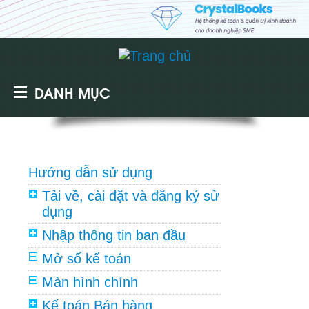
DANH MỤC
Hướng dẫn sử dụng
Tải về, cài đặt và đăng ký sử
dụng
Nhập thông tin ban đầu
Mở sổ kế toán
Màn hình chính
Kế toán Bán hàng