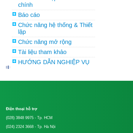
chính
Báo cáo
Chức năng hệ thống & Thiết
lập
Chức năng mở rộng
Tài liệu tham khảo
HƯỚNG DẪN NGHIỆP VỤ
Điện thoại hỗ trợ
(028) 3848 9975
- Tp. HCM
(024) 2324 3668
- Tp. Hà Nội