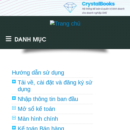
DANH MỤC
Hướng dẫn sử dụng
Tải về, cài đặt và đăng ký sử
dụng
Nhập thông tin ban đầu
Mở sổ kế toán
Màn hình chính
Kế toán Bán hàng