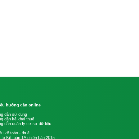
liệu hướng dẫn online
g dẫn sử dụng
g dẫn kê khai thuế
g dẫn quản lý cơ sở dữ liệu
iệu kế toán - thuế
te Kế toán 1A phiên bản 2015