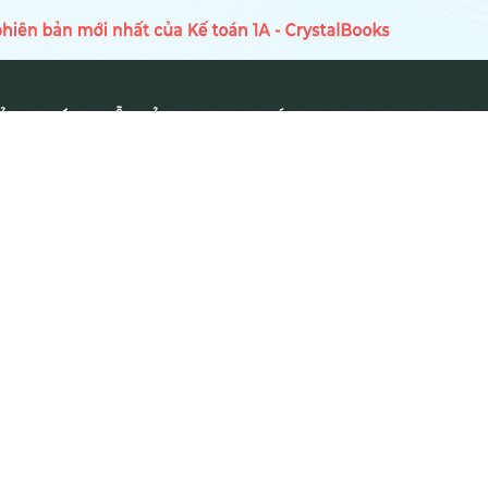
Ủ
HƯỚNG DẪN SỬ DỤNG
TIN TỨC