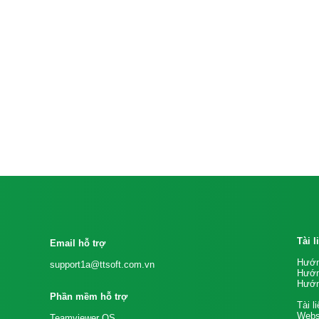
Tài 
Email hỗ trợ
Hướn
support1a@ttsoft.com.vn
Hướn
Hướn
Phần mềm hỗ trợ
Tài l
Websi
Teamviewer QS