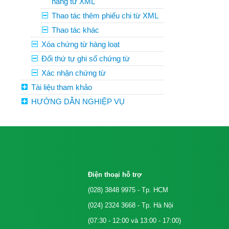
hàng từ XML
Thao tác thêm phiếu chi từ XML
Thao tác khác
Xóa chứng từ hàng loạt
Đổi thứ tự ghi sổ chứng từ
Xác nhận chứng từ
Tài liệu tham khảo
HƯỚNG DẪN NGHIỆP VỤ
Điện thoại hỗ trợ
(028) 3848 9975
- Tp. HCM
(024) 2324 3668
- Tp. Hà Nội
(07:30 - 12:00 và 13:00 - 17:00)