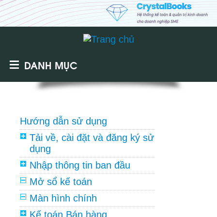
DANH MỤC
Hướng dẫn sử dụng
Tải về, cài đặt và đăng ký sử
dụng
Nhập thông tin ban đầu
Mở sổ kế toán
Màn hình chính
Kế toán Bán hàng