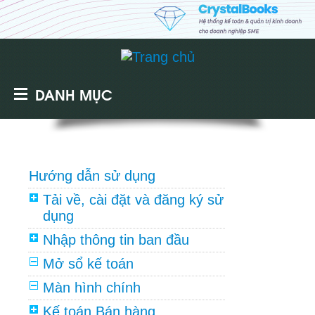
DANH MỤC
Hướng dẫn sử dụng
Tải về, cài đặt và đăng ký sử
dụng
Nhập thông tin ban đầu
Mở sổ kế toán
Màn hình chính
Kế toán Bán hàng