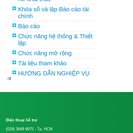
Khóa sổ và lập Báo cáo tài
chính
Báo cáo
Chức năng hệ thống & Thiết
lập
Chức năng mở rộng
Tài liệu tham khảo
HƯỚNG DẪN NGHIỆP VỤ
Điện thoại hỗ trợ
(028) 3848 9975
- Tp. HCM