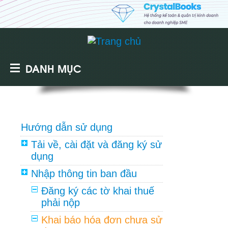
DANH MỤC
Hướng dẫn sử dụng
Tải về, cài đặt và đăng ký sử
dụng
Nhập thông tin ban đầu
Đăng ký các tờ khai thuế
phải nộp
Khai báo hóa đơn chưa sử