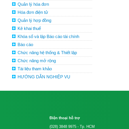
Quản lý hóa đơn
Hóa đơn điện tử
Quản lý hợp đồng
Kê khai thuế
Khóa sổ và lập Báo cáo tài chính
Báo cáo
Chức năng hệ thống & Thiết lập
Chức năng mở rộng
Tài liệu tham khảo
HƯỚNG DẪN NGHIỆP VỤ
Điện thoại hỗ trợ
(028) 3848 9975
- Tp. HCM