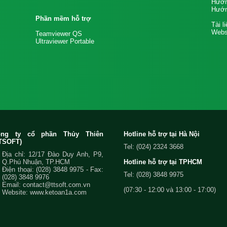
Hướn
Hướn
Phần mềm hỗ trợ
Tài l
Websi
Teamviewer QS
Ultraviewer Portable
ông ty cổ phần Thủy Thiên
Hotline hỗ trợ tại Hà Nội
TSOFT)
Tel: (024) 2324 3668
Địa chỉ: 12/17 Đào Duy Anh, P9,
Q.Phú Nhuận, TP.HCM
Hotline hỗ trợ tại TPHCM
Điện thoại:
(028) 3848 9975
- Fax:
Tel: (028) 3848 9975
(028) 3848 9976
Email:
contact@ttsoft.com.vn
(07:30 - 12:00 và 13:00 - 17:00)
Website: www.ketoan1a.com