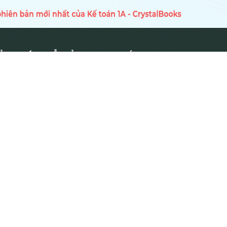
Ủ
HƯỚNG DẪN SỬ DỤNG
TIN TỨC