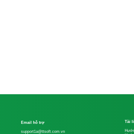
Tài 
Email hỗ trợ
Hướn
support1a@ttsoft.com.vn