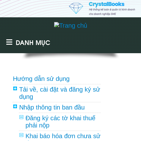
DANH MỤC
Hướng dẫn sử dụng
Tải về, cài đặt và đăng ký sử
dụng
Nhập thông tin ban đầu
Đăng ký các tờ khai thuế
phải nộp
Khai báo hóa đơn chưa sử