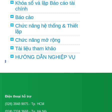
Khóa sổ và lập Báo cáo tài
chính
Báo cáo
Chức năng hệ thống & Thiết
lập
Chức năng mở rộng
Tài liệu tham khảo
HƯỚNG DẪN NGHIỆP VỤ
Điện thoại hỗ trợ
(028) 3848 9975
- Tp. HCM
(024) 2324 3668
- Tp. Hà Nội