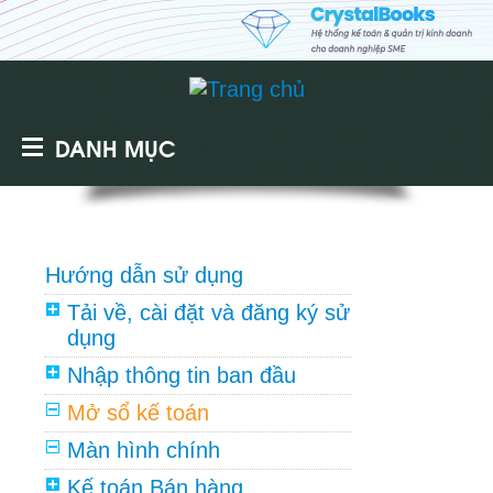
DANH MỤC
Hướng dẫn sử dụng
Tải về, cài đặt và đăng ký sử
dụng
Nhập thông tin ban đầu
Mở sổ kế toán
Màn hình chính
Kế toán Bán hàng