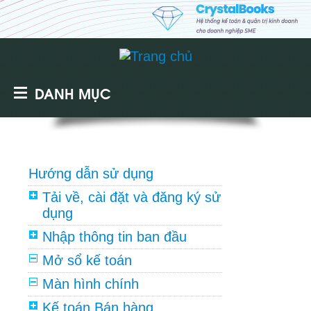
DANH MỤC
Hướng dẫn sử dụng
Tải về, cài đặt và đăng ký sử
dụng
Nhập thông tin ban đầu
Mở sổ kế toán
Màn hình chính
Kế toán Bán hàng