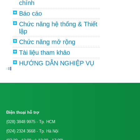
chính
Báo cáo
Chức năng hệ thống & Thiết
lập
Chức năng mở rộng
Tài liệu tham khảo
HƯỚNG DẪN NGHIỆP VỤ
Điện thoại hỗ trợ
(028) 3848 9975
- Tp. HCM
(024) 2324 3668
- Tp. Hà Nội