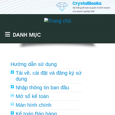
DANH MỤC
Hướng dẫn sử dụng
Tải về, cài đặt và đăng ký sử
dụng
Nhập thông tin ban đầu
Mở sổ kế toán
Màn hình chính
Kế toán Bán hàng