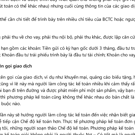
t toán có thể khác nhau) nhưng cuối cùng thông tin của các giao dị
hể cần chi tiết để trình bày trên nhiều chỉ tiêu của BCTC hoặc ngư
phải thu về cho vay, phải thu nội bộ, phải thu khác, được lập căn cứ
ạn gồm các khoản: Tiền gửi có kỳ hạn gốc dưới 3 tháng, đầu tư trá
Khoản đầu tư trái phiếu trình bày là đầu tư tài chính; Khoản cho vay 
ên gọi giao dịch
tên gọi của giao dịch, ví dụ như khuyến mại, quảng cáo biếu tặn
cũng vì lẽ này mà người làm công tác kế toán nhiều khi cảm thấy 
khi bạn đi trên đường và được phát miến phí một sản phẩm, vậy bạn
gì thì phương pháp kế toán cũng không thể khác nhau do bản chất 
 buộc nào.
lần này sẽ hướng người làm công tác kế toán đến việc nhận biết gi
dễ tiếp cận Chế độ kế toán hơn. Thực tế phương pháp kế toán đơn 
g tôi, những người soạn thảo Chế độ kế toán. Phương pháp kế toán 
làm kế toán giỏi không phải là người thuộc Nợ – Có tốt mà là ngư