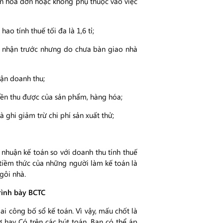
trên hóa đơn hoặc không phụ thuộc vào việc
ao tính thuế tối đa là 1,6 tỉ;
n nhận trước nhưng do chưa bàn giao nhà
ận doanh thu;
iền thu được của sản phẩm, hàng hóa;
ghi giảm trừ chi phí sản xuất thử;
 nhuận kế toán so với doanh thu tính thuế
 tiềm thức của những người làm kế toán là
gôi nhà.
trình bày BCTC
i công bố sổ kế toán. Vì vậy, mấu chốt là
ợ hay Có trên các bút toán. Bạn có thể áp