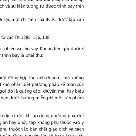
ch và sự kiện tương tự được trình bày trên
ợc lại, một chỉ tiêu của BCTC được lập căn
 từ các TK 1288, 136, 138
i phiếu và cho vay. Khoản tiền gửi dưới 3
trình bày là phải thu;
g, hợp đồng hợp tác kinh doanh… mà không
rất khó phân biệt phương pháp kế toán của
 gọi đó là quảng cáo, khuyến mại hay biếu
là bạn được hưởng miễn phí một sản phẩm
ao dịch trước khi áp dụng phương pháp kế
giản hay phức tạp không phụ thuộc vào ý
phụ thuộc vào bản chất giao dịch và cách
ời nắm được nguyên tắc kế toán, bản chất