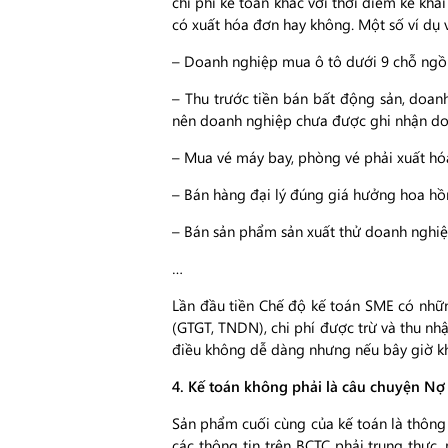
chi phí kế toán khác với thời điểm kê kha
có xuất hóa đơn hay không. Một số ví dụ v
– Doanh nghiệp mua ô tô dưới 9 chỗ ngồi tr
– Thu trước tiền bán bất động sản, doa
nên doanh nghiệp chưa được ghi nhận do
– Mua vé máy bay, phòng vé phải xuất h
– Bán hàng đại lý đúng giá hưởng hoa hồn
– Bán sản phẩm sản xuất thử doanh nghiệp
…
Lần đầu tiền Chế độ kế toán SME có những
(GTGT, TNDN), chi phí được trừ và thu nh
điều không dễ dàng nhưng nếu bây giờ kh
4. Kế toán không phải là câu chuyện Nợ –
Sản phẩm cuối cùng của kế toán là thông 
các thông tin trên BCTC phải trung thực,