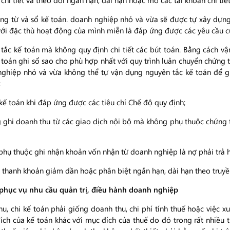
hi tiết và theo dõi ngắn hạn, dài hạn hoặc mở các tài khoản chi tiế
ng từ và sổ kế toán. doanh nghiệp nhỏ và vừa sẽ được tự xây dựn
với đặc thù hoạt động của mình miễn là đáp ứng được các yêu cầu củ
 tắc kế toán mà không quy định chi tiết các bút toán. Bằng cách v
 toán ghi sổ sao cho phù hợp nhất với quy trình luân chuyển chứng t
ghiệp nhỏ và vừa không thể tự vận dụng nguyên tắc kế toán để ghi
;
kế toán khi đáp ứng được các tiêu chí Chế độ quy định;
 ghi doanh thu từ các giao dịch nội bộ mà không phụ thuộc chứng t
phụ thuộc ghi nhận khoản vốn nhận từ doanh nghiệp là nợ phải trả 
 thanh khoản giảm dần hoặc phân biệt ngắn hạn, dài hạn theo truy
n phục vụ nhu cầu quản trị, điều hành doanh nghiệp
, chi kế toán phải giống doanh thu, chi phí tính thuế hoặc việc x
ích của kế toán khác với mục đích của thuế do đó trong rất nhiều