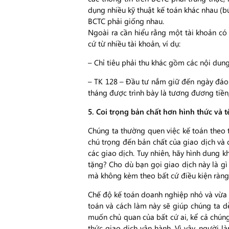
dụng nhiều kỹ thuật kế toán khác nhau (bú
BCTC phải giống nhau.
Ngoài ra cần hiểu rằng một tài khoản có t
cứ từ nhiều tài khoản, ví dụ:
– Chỉ tiêu phải thu khác gồm các nội dung 
– TK 128 – Đầu tư nắm giữ đến ngày đáo h
tháng được trình bày là tương đương tiền; 
5. Coi trọng bản chất hơn hình thức và t
Chúng ta thường quen việc kế toán theo 
chú trọng đến bản chất của giao dịch và 
các giao dịch. Tuy nhiên, hãy hình dung 
tặng? Cho dù bạn gọi giao dịch này là 
mà không kèm theo bất cứ điều kiện ràng
Chế độ kế toán doanh nghiệp nhỏ và vừa 
toán và cách làm này sẽ giúp chúng ta 
muốn chủ quan của bất cứ ai, kể cả chún
thức giao dịch vận hành. Vì vậy, người 