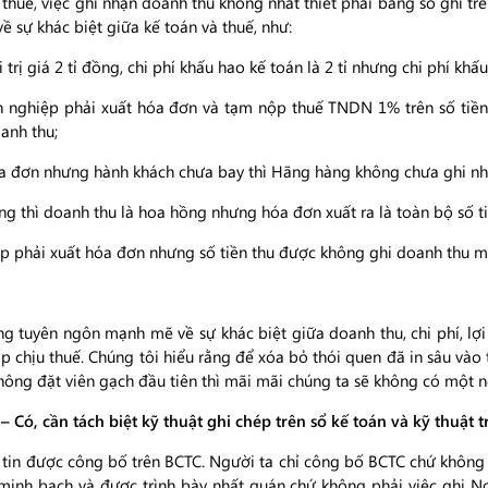
i thuế, việc ghi nhận doanh thu không nhất thiết phải bằng số ghi 
ề sự khác biệt giữa kế toán và thuế, như:
ị giá 2 tỉ đồng, chi phí khấu hao kế toán là 2 tỉ nhưng chi phí khấu h
nh nghiệp phải xuất hóa đơn và tạm nộp thuế TNDN 1% trên số tiề
anh thu;
óa đơn nhưng hành khách chưa bay thì Hãng hàng không chưa ghi nh
g thì doanh thu là hoa hồng nhưng hóa đơn xuất ra là toàn bộ số t
 phải xuất hóa đơn nhưng số tiền thu được không ghi doanh thu mà 
 tuyên ngôn mạnh mẽ về sự khác biệt giữa doanh thu, chi phí, lợi
ập chịu thuế. Chúng tôi hiểu rằng để xóa bỏ thói quen đã in sâu vào
ông đặt viên gạch đầu tiên thì mãi mãi chúng ta sẽ không có một n
 Có, cần tách biệt kỹ thuật ghi chép trên sổ kế toán và kỹ thuật 
tin được công bố trên BCTC. Người ta chỉ công bố BCTC chứ không a
 minh bạch và được trình bày nhất quán chứ không phải việc ghi N