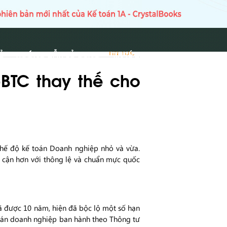
Ủ
HƯỚNG DẪN SỬ DỤNG
TIN TỨC
TIN TỨC
-BTC thay thế cho
hế độ kế toán Doanh nghiệp nhỏ và vừa.
p cận hơn với thông lệ và chuẩn mực quốc
 được 10 năm, hiện đã bộc lộ một số hạn
toán doanh nghiệp ban hành theo Thông tư