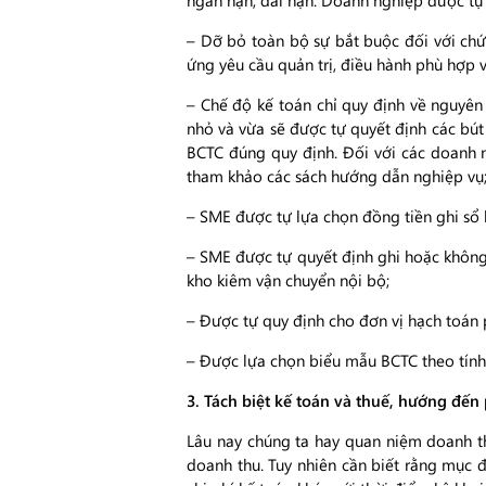
ngắn hạn, dài hạn. Doanh nghiệp được tự c
– Dỡ bỏ toàn bộ sự bắt buộc đối với chứ
ứng yêu cầu quản trị, điều hành phù hợp 
– Chế độ kế toán chỉ quy định về nguyên
nhỏ và vừa sẽ được tự quyết định các bút
BCTC đúng quy định. Đối với các doanh n
tham khảo các sách hướng dẫn nghiệp vụ
– SME được tự lựa chọn đồng tiền ghi sổ 
– SME được tự quyết định ghi hoặc không
kho kiêm vận chuyển nội bộ;
– Được tự quy định cho đơn vị hạch toán 
– Được lựa chọn biểu mẫu BCTC theo tính
3. Tách biệt kế toán và thuế, hướng đế
Lâu nay chúng ta hay quan niệm doanh thu
doanh thu. Tuy nhiên cần biết rằng mục đ