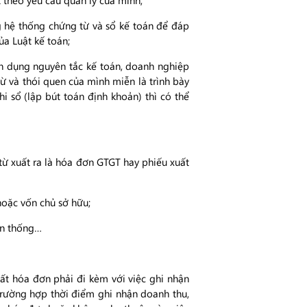
t theo yêu cầu quản lý của mình;
g hệ thống chứng từ và sổ kế toán để đáp
a Luật kế toán;
ận dụng nguyên tắc kế toán, doanh nghiệp
ừ và thói quen của mình miễn là trình bày
 sổ (lập bút toán định khoản) thì có thể
ừ xuất ra là hóa đơn GTGT hay phiếu xuất
hoặc vốn chủ sở hữu;
ền thống…
uất hóa đơn phải đi kèm với việc ghi nhận
 trường hợp thời điểm ghi nhận doanh thu,