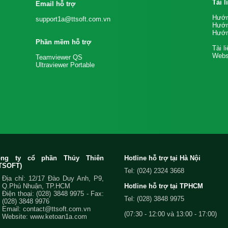
Tài 
Email hỗ trợ
Hướn
support1a@ttsoft.com.vn
Hướn
Hướn
Phần mềm hỗ trợ
Tài l
Websi
Teamviewer QS
Ultraviewer Portable
ông ty cổ phần Thủy Thiên
Hotline hỗ trợ tại Hà Nội
TSOFT)
Tel: (024) 2324 3668
Địa chỉ: 12/17 Đào Duy Anh, P9,
Q.Phú Nhuận, TP.HCM
Hotline hỗ trợ tại TPHCM
Điện thoại:
(028) 3848 9975
- Fax:
Tel: (028) 3848 9975
(028) 3848 9976
Email:
contact@ttsoft.com.vn
(07:30 - 12:00 và 13:00 - 17:00)
Website: www.ketoan1a.com