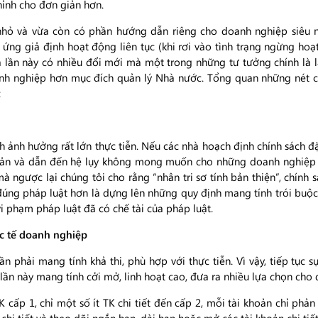
hỉnh cho đơn giản hơn.
hỏ và vừa còn có phần hướng dẫn riêng cho doanh nghiệp siêu n
g giả định hoạt động liên tục (khi rơi vào tình trạng ngừng hoạt 
 lần này có nhiều đổi mới mà một trong những tư tưởng chính là 
oanh nghiệp hơn mục đích quản lý Nhà nước. Tổng quan những nét 
:
ch ảnh hưởng rất lớn thực tiễn. Nếu các nhà hoạch định chính sách 
 cản và dẫn đến hệ lụy không mong muốn cho những doanh nghiệp
 ngược lại chúng tôi cho rằng “nhân tri sơ tính bản thiện”, chính sá
úng pháp luật hơn là dựng lên những quy định mang tính trói buộc
vi phạm pháp luật đã có chế tài của pháp luật.
ực tế doanh nghiệp
 phải mang tính khả thi, phù hợp với thực tiễn. Vì vậy, tiếp tục
ần này mang tính cởi mở, linh hoạt cao, đưa ra nhiều lựa chọn cho
 cấp 1, chỉ một số ít TK chi tiết đến cấp 2, mỗi tài khoản chỉ ph