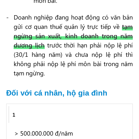
môn bài.
Doanh nghiệp đang hoạt động có văn bản
gửi cơ quan thuế quản lý trực tiếp về
tạm
ngừng sản xuất, kinh doanh trong năm
dương lịch
trước thời hạn phải nộp lệ phí
(30/1 hàng năm) và chưa nộp lệ phí thì
không phải nộp lệ phí môn bài trong năm
tạm ngừng.
Đối với cá nhân, hộ gia đình
BẬC
DOANH
MỨC
1
THU *
NỘP
> 500.000.000 đ/năm