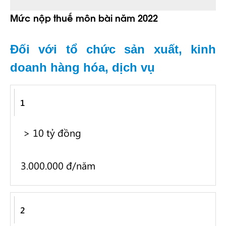
Mức nộp thuế môn bài năm 2022
Đối với tổ chức sản xuất, kinh
doanh hàng hóa, dịch vụ
BẬC
VỐN
MỨC
1
ĐIỀU
NỘP
> 10 tỷ đồng
LỆ/VỐN
ĐẦU
3.000.000 đ/năm
TƯ *
2