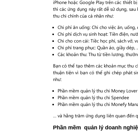
iPhone hoặc Google Play trên các thiết b
thì các ứng dụng này rất dễ sử dụng, sau 
thu chi chính của cá nhân như:
Chi phí ăn uống: Chi cho việc ăn, uống, đi 
Chi phí dịch vụ sinh hoạt: Tiền điện, nướ
Chi cho con cái: Tiềc học phí, sách vở, vui
Chi phí trang phục: Quần áo, giầy dép, ..
Các khoản thu: Thu từ tiền lương, thưởn
Bạn có thể tạo thêm các khoản mục thu ch
thuận tiện vì bạn có thể ghi chép phát 
như:
Phần mềm quản lý thu chi Money Love
Phần mềm quản lý thu chi Spendee
Phần mềm quản lý thu chi Monefy Man
… và hằng trăm ứng dụng liên quan đến qu
Phần mềm quản lý doanh nghiệ