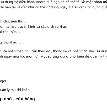
ị sử dụng hệ điều hành Android là bạn đã có thể tải về một
phần mề
khi bạn tải về gần như có thể sử dụng ngay. Đa số các ứng dụng quả
chợ, siêu thị, ...
c, internet, truyền hình, và các dịch vụ khác
 chơi, sữa, ...
.
g, thu khác, …
i cá nhân theo nhu cầu theo dõi, thống kê và phân tích. Việc sử dụ
sinh ngay mọi lúc mọi nơi. Một số ứng dụng phổ biến để quản lý t
r
ager
ản lý thu chi khác.
p nhỏ - cửa hàng