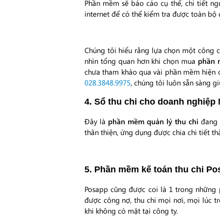
Phần mềm sẽ báo cáo cụ thể, chi tiết ng
internet để có thể kiểm tra được toàn bộ 
Chúng tôi hiểu rằng lựa chọn một công cụ
nhìn tổng quan hơn khi chọn mua
phần 
chưa tham khảo qua vài phần mềm hiện c
028.3848.9975
, chúng tôi luôn sẵn sàng g
4. Sổ thu chi cho doanh nghiệp
Đây là
phần mềm quản lý thu chi
đang đ
thân thiện, ứng dụng được chia chi tiết th
5. Phần mềm kế toán thu chi P
Posapp cũng được coi là 1 trong những
được công nợ, thu chi mọi nơi, mọi lúc t
khi không có mặt tại công ty.