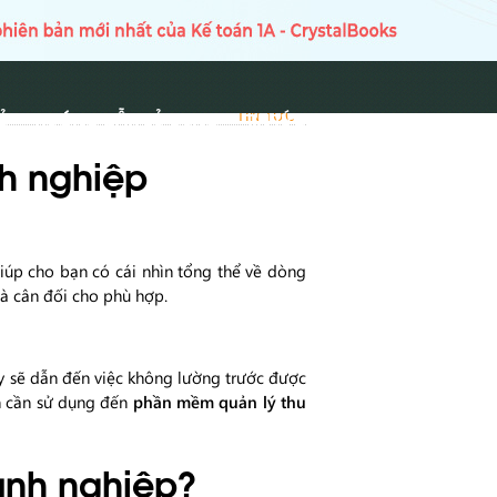
Ủ
HƯỚNG DẪN SỬ DỤNG
TIN TỨC
TIN TỨC
h nghiệp
iúp cho bạn có cái nhìn tổng thể về dòng
mà cân đối cho phù hợp.
này sẽ dẫn đến việc không lường trước được
ạn cần sử dụng đến
phần mềm quản lý thu
anh nghiệp?