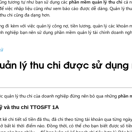
ũng tương tự như bạn sử dụng các
phần mềm quản lý thu chi
cá n
 để việc nhập liệu cũng như xem báo cáo được dễ dàng. Quản lý thu
 thu chi cũng đa dạng hơn.
g đi kèm với việc quản lý công nợ, tiền lương, quản lý các khoản m
 doanh nghiệp bạn nên sử dụng phần mềm quản lý tài chính doanh n
tử
n lý thu chi được sử dụng 
ệc quản lý thu chi của doanh nghiệp đừng nên bỏ qua những
phần m
ỹ và thu chi TTOSFT 1A
t kê chi tiết số tiền đã thu, đã chi theo từng tài khoản qua từng ngà
 ở bất kì thời điểm nào. Đồng thời, có thể cho bạn biết được số ti