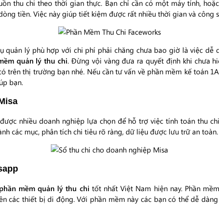
uồn thu chi theo thời gian thực. Bạn chỉ cần có một máy tính, ho
dòng tiền. Việc này giúp tiết kiệm được rất nhiều thời gian và công s
 quản lý phù hợp với chi phí phải chăng chưa bao giờ là việc dễ 
mềm quản lý thu chi
. Đừng vội vàng đưa ra quyết định khi chưa h
ó trên thị trường bạn nhé. Nếu cần tư vấn về phần mềm kế toán 1A
iúp bạn.
 Misa
ược nhiều doanh nghiệp lựa chọn để hỗ trợ việc tính toán thu ch
ành các mục, phân tích chi tiêu rõ ràng, dữ liệu được lưu trữ an toàn.
osapp
phần mềm quản lý thu chi
tốt nhất Việt Nam hiện nay. Phần mềm
rên các thiết bị di động. Với phần mềm này các bạn có thể dễ dàng 