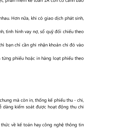
biệt, phần mềm kế toán 1A còn có cảnh báo
nhau. Hơn nữa, khi có giao dịch phát sinh,
, tình hình vay nợ, sổ quỹ đối chiếu theo
thì bạn chỉ cần ghi nhận khoản chi đó vào
n từng phiếu hoặc in hàng loạt phiếu theo
hung mà còn in, thống kế phiếu thu - chi,
dễ dàng kiểm soát được hoạt động thu chi
thức về kế toán hay công nghệ thông tin