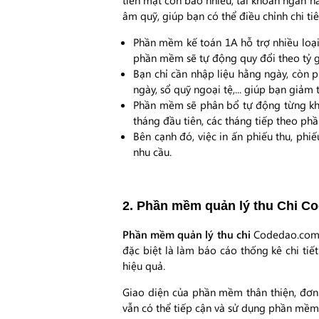
tiền mặt còn bao nhiêu, tài khoản ngân h
âm quỹ, giúp bạn có thể điều chỉnh chi tiê
Phần mềm kế toán 1A hỗ trợ nhiều loại t
phần mềm sẽ tự động quy đổi theo tỷ gi
Bạn chỉ cần nhập liệu hằng ngày, còn p
ngày, sổ quỹ ngoại tệ,... giúp bạn giảm t
Phần mềm sẽ phân bổ tự động từng khoản
tháng đầu tiên, các tháng tiếp theo ph
Bên cạnh đó, việc in ấn phiếu thu, phi
nhu cầu.
2. Phần mềm quản lý thu Chi C
Phần mềm quản lý thu chi
Codedao.com.v
đặc biệt là làm báo cáo thống kê chi ti
hiệu quả.
Giao diện của phần mềm thân thiện, đơn
vẫn có thể tiếp cận và sử dụng phần mềm