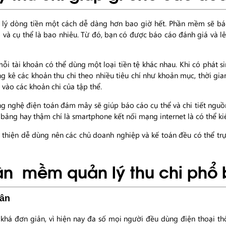
 lý dòng tiền một cách dễ dàng hơn bao giờ hết. Phần mềm sẽ b
và cụ thể là bao nhiêu. Từ đó, bạn có được báo cáo đánh giá và lên
, mỗi tài khoản có thể dùng một loại tiền tệ khác nhau. Khi có phát 
g kê các khoản thu chi theo nhiều tiêu chí như khoản mục, thời gian,
 vào các khoản chi của tập thể.
 nghệ điện toán đám mây sẽ giúp báo cáo cụ thể và chi tiết nguồn 
h bảng hay thậm chí là smartphone kết nối mạng internet là có thể k
hiện dễ dùng nên các chủ doanh nghiệp và kế toán đều có thể trực
ần mềm quản lý thu chi phổ 
hân
 khá đơn giản, vì hiện nay đa số mọi người đều dùng điện thoại th