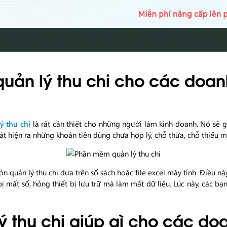
TRANG CH
uản lý thu chi cho các doan
 thu chi
là rất cần thiết cho những người làm kinh doanh. Nó sẽ g
át hiện ra những khoản tiền dùng chưa hợp lý, chỗ thừa, chỗ thiếu 
n quản lý thu chi dựa trên sổ sách hoặc file excel máy tính. Điều 
bị mất sổ, hỏng thiết bị lưu trữ mà làm mất dữ liệu. Lúc này, các b
 thu chi giúp gì cho các do