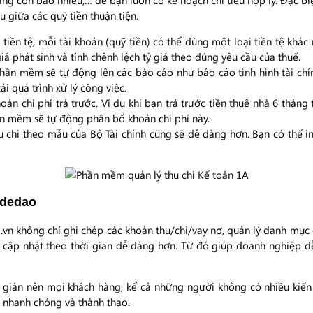
àng còn bao nhiêu,… để bạn luôn có kế hoạch chi tiêu hợp lý. Đặc 
u giữa các quỹ tiền thuận tiện.
iền tệ, mỗi tài khoản (quỹ tiền) có thể dùng một loại tiền tệ khác 
á phát sinh và tính chênh lệch tỷ giá theo đúng yêu cầu của thuế.
hần mềm sẽ tự động lên các báo cáo như báo cáo tình hình tài chính
ải quá trình xử lý công việc.
 chi phí trả trước. Ví dụ khi bạn trả trước tiền thuê nhà 6 tháng 
ần mềm sẽ tự động phân bổ khoản chi phí này.
ếu chi theo mẫu của Bộ Tài chính cũng sẽ dễ dàng hơn. Bạn có thể i
odedao
n không chỉ ghi chép các khoản thu/chi/vay nợ, quản lý danh mục c
ết cập nhật theo thời gian dễ dàng hơn. Từ đó giúp doanh nghiệp 
 giản nên mọi khách hàng, kể cả những người không có nhiều kiến 
 nhanh chóng và thành thạo.