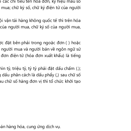
 các chỉ tiêu tên hóa đơn, ký hiệu mẫu số
 mua; chữ ký số, chữ ký điện tử của người
i vận tải hàng không quốc tế thì trên hóa
ế của người mua, chữ ký số của người mua,
c đặt bên phải trong ngoặc đơn ( ) hoặc
ữa người mua và người bán về ngôn ngữ sử
đơn điện tử (hóa đơn xuất khẩu) là tiếng
ìn tỷ, triệu tỷ, tỷ tỷ phải đặt dấu chấm (.);
 dấu phân cách là dấu phẩy (,) sau chữ số
sau chữ số hàng đơn vị thì tổ chức khởi tạo
án hàng hóa, cung ứng dịch vụ.