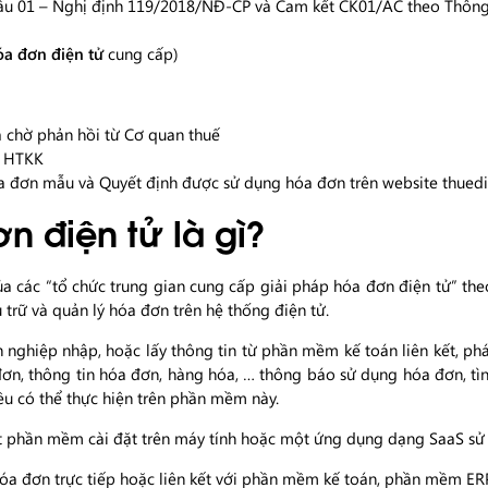
ẫu 01 – Nghị định 119/2018/NĐ-CP và Cam kết CK01/AC theo Thông
a đơn điện tử
cung cấp)
 chờ phản hồi từ Cơ quan thuế
n HTKK
 đơn mẫu và Quyết định được sử dụng hóa đơn trên website thuedi
 điện tử là gì?
ủa các “tổ chức trung gian cung cấp giải pháp hóa đơn điện tử” t
trữ và quản lý hóa đơn trên hệ thống điện tử.
nghiệp nhập, hoặc lấy thông tin từ phần mềm kế toán liên kết, phát
ơn, thông tin hóa đơn, hàng hóa, … thông báo sử dụng hóa đơn, tìn
ều có thể thực hiện trên phần mềm này.
t phần mềm cài đặt trên máy tính hoặc một ứng dụng dạng SaaS sử d
hóa đơn trực tiếp hoặc liên kết với phần mềm kế toán, phần mềm E