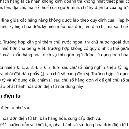
ách hàng là cá nhân không kinh doanh thì không nhất thiết phải có
; tên, địa chỉ, mã số thuế của người mua, chữ ký điện tử của người
rline giữa các hãng hàng không được lập theo quy định của Hiệp hộ
 tiêu: ký hiệu hóa đơn, ký hiệu mẫu hóa đơn, tên địa chỉ, mã số thu
t. Trường hợp cần ghi thêm chữ nước ngoài thì chữ nước ngoài đượ
ỡ nhỏ hơn chữ tiếng Việt. Trường hợp không có quy định cụ thể gi
ể xuất khẩu hàng hóa, dịch vụ thì ngôn ngữ được sử dụng trên hóa 
hiên: 0, 1, 2, 3, 4, 5, 6, 7, 8, 9; sau chữ số hàng nghìn, triệu, tỷ, ngh
vị phải đặt dấu phẩy (,) sau chữ số hàng đơn vị. Trường hợp sử dụng
ỷ, tỷ tỷ và sử dụng dấu chấm (.) sau chữ số hàng đơn vị để ghi chữ số 
báo phát hành hóa đơn điện tử nội dung này.
n điện tử
 điện tử như sau:
hóa đơn điện tử khi bán hàng hóa, cung cấp dịch vụ.
11 hướng dẫn về khởi tạo, phát hành và sử dụng hoá đơn điện tử b