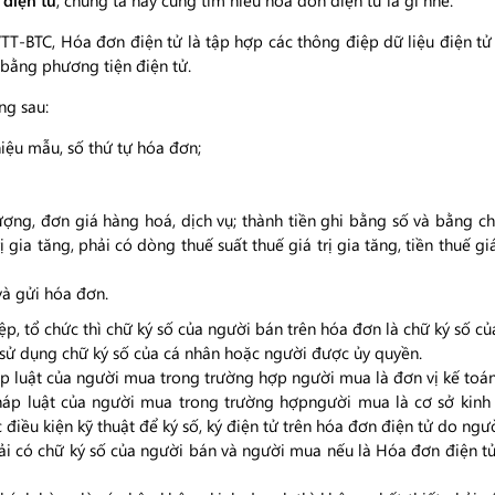
điện tử
, chúng ta hãy cùng tìm hiểu hóa đơn điện tử là gì nhé.
TT-BTC, Hóa đơn điện tử là tập hợp các thông điệp dữ liệu điện tử
ý bằng phương tiện điện tử.
ng sau:
iệu mẫu, số thứ tự hóa đơn;
lượng, đơn giá hàng hoá, dịch vụ; thành tiền ghi bằng số và bằng ch
 gia tăng, phải có dòng thuế suất thuế giá trị gia tăng, tiền thuế giá
và gửi hóa đơn.
, tổ chức thì chữ ký số của người bán trên hóa đơn là chữ ký số củ
 sử dụng chữ ký số của cá nhân hoặc người được ủy quyền.
áp luật của người mua trong trường hợp người mua là đơn vị kế toán
pháp luật của người mua trong trường hợpngười mua là cơ sở kin
điều kiện kỹ thuật để ký số, ký điện tử trên hóa đơn điện tử do ngư
ải có chữ ký số của người bán và người mua nếu là Hóa đơn điện tử