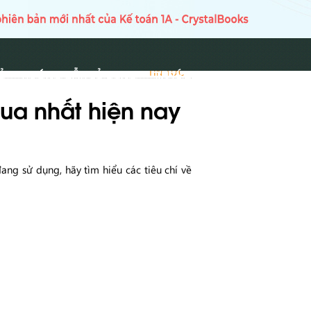
Ủ
HƯỚNG DẪN SỬ DỤNG
TIN TỨC
TIN TỨC
ua nhất hiện nay
đang sử dụng, hãy tìm hiểu các tiêu chí về