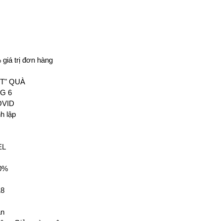
giá trị đơn hàng
ẬT" QUÀ
G 6
OVID
h lập
EL
0%
18
ân