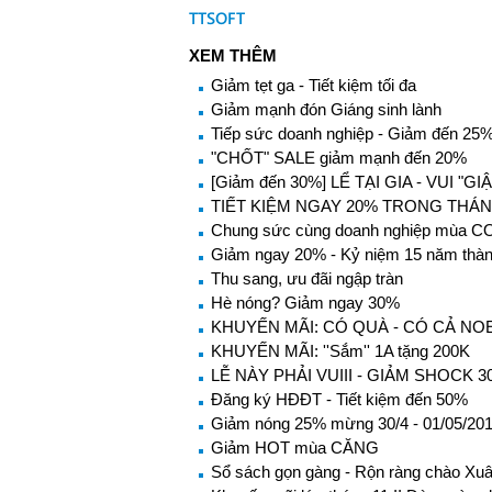
TTSOFT
XEM THÊM
Giảm tẹt ga - Tiết kiệm tối đa
Giảm mạnh đón Giáng sinh lành
Tiếp sức doanh nghiệp - Giảm đến 25% 
"CHỐT" SALE giảm mạnh đến 20%
[Giảm đến 30%] LỂ TẠI GIA - VUI "GI
TIẾT KIỆM NGAY 20% TRONG THÁN
Chung sức cùng doanh nghiệp mùa C
Giảm ngay 20% - Kỷ niệm 15 năm thàn
Thu sang, ưu đãi ngập tràn
Hè nóng? Giảm ngay 30%
KHUYẾN MÃI: CÓ QUÀ - CÓ CẢ NO
KHUYẾN MÃI: ''Sắm'' 1A tặng 200K
LỄ NÀY PHẢI VUIII - GIẢM SHOCK 3
Đăng ký HĐĐT - Tiết kiệm đến 50%
Giảm nóng 25% mừng 30/4 - 01/05/20
Giảm HOT mùa CĂNG
Sổ sách gọn gàng - Rộn ràng chào Xu