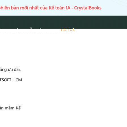
Ủ
HƯỚNG DẪN SỬ DỤNG
TIN TỨC
TIN TỨC
àng ưu đãi.
 TTSOFT HCM.
Phần mềm Kế