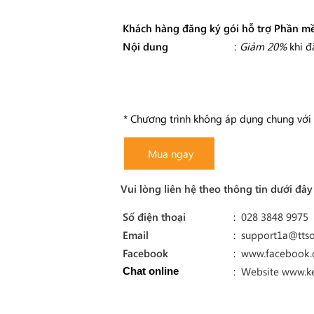
Khách hàng đăng ký gói hỗ trợ Phần mề
Nội dung
:
Giảm 20%
khi đ
* Chương trình không áp dụng chung với 
Mua ngay
Vui lòng liên hệ theo thông tin dưới đâ
Số điện thoại
:
028 3848 9975
Email
:
support1a@ttso
Facebook
:
www.facebook
:
Website www.k
Chat online