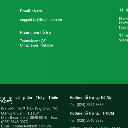
Tài 
Email hỗ trợ
Hướn
support1a@ttsoft.com.vn
Hướn
Hướn
Phần mềm hỗ trợ
Tài l
Websi
Teamviewer QS
Ultraviewer Portable
ông ty cổ phần Thủy Thiên
Hotline hỗ trợ tại Hà Nội
TSOFT)
Tel: (024) 2324 3668
Địa chỉ: 12/17 Đào Duy Anh, P9,
Q.Phú Nhuận, TP.HCM
Hotline hỗ trợ tại TPHCM
Điện thoại:
(028) 3848 9975
- Fax:
Tel: (028) 3848 9975
(028) 3848 9976
Email:
contact@ttsoft.com.vn