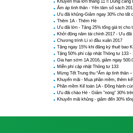
Khuyến mãi lớn tháng 11 !! Dùng càng 
Ấm áp tình thân - Yên tâm sổ sách 20
Ưu đãi khủng-Giảm ngay 30% cho tất
Thêm 1A - Thêm Hè
Ưu đãi lớn - Tặng 25% tổng giá trị cho
Khởi động năm tài chính 2017 - Ưu đãi
Chương trình Lì xì đầu xuân 2017
Tặng ngay 15% khi đăng ký thuê bao K
Tặng 50% phí cập nhật Thông tư 133 - 
Gia hạn sớm 1A 2016, giảm ngay 500.
Miễn phí cập nhật Thông tư 133
Mừng Tết Trung thu “Ấm áp tình thân –
Khuyến mãi - Mua phần mềm, thêm kết
Phần mềm Kế toán 1A - Đồng hành cù
Ưu đãi chào Hè - Giảm "nóng" 30% tr
Khuyến mãi khủng - giảm đến 30% tổng 