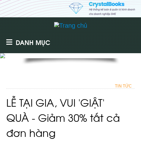
DANH MỤC
TIN TỨC
LỄ TẠI GIA, VUI 'GIẬT'
QUÀ - Giảm 30% tất cả
đơn hàng