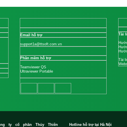
Tài 
Email hỗ trợ
Hướn
support1a@ttsoft.com.vn
Hướn
Hướn
Phần mềm hỗ trợ
Tài l
Webs
Teamviewer QS
Ultraviewer Portable
ông ty cổ phần Thủy Thiên
Hotline hỗ trợ tại Hà Nội