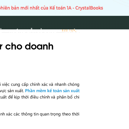
Ủ
HƯỚNG DẪN SỬ DỤNG
TIN TỨC
TIN TỨC
ử cho doanh
i việc cung cấp chính xác và nhanh chóng
 vực sản xuất.
Phần mềm kế toán sản xuất
uất để kịp thời điều chỉnh và phân bổ chi
ính xác các thông tin quan trọng theo thời