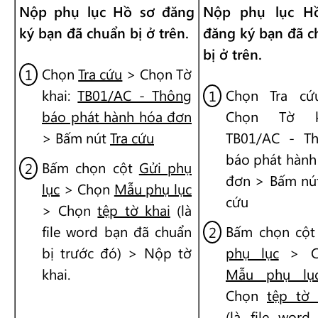
Nộp phụ lục Hồ sơ đăng
Nộp phụ lục H
ký bạn đã chuẩn bị ở trên.
đăng ký bạn đã c
bị ở trên.
Chọn
Tra cứu
> Chọn Tờ
khai:
TB01/AC - Thông
Chọn Tra c
báo phát hành hóa đơn
Chọn Tờ kh
> Bấm nút
Tra cứu
TB01/AC - T
báo phát hành
Bấm chọn cột
Gửi phụ
đơn > Bấm nút
lục
> Chọn
Mẫu phụ lục
cứu
> Chọn
tệp tờ khai
(là
file word bạn đã chuẩn
Bấm chọn cộ
bị trước đó) > Nộp tờ
phụ lục
> C
khai.
Mẫu phụ lụ
Chọn
tệp tờ 
(là file word