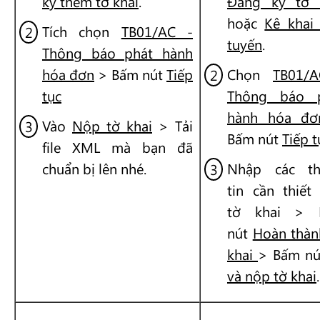
ký thêm tờ khai
.
Đăng ký tờ 
hoặc
Kê khai 
Tích chọn
TB01/AC -
tuyến
.
Thông báo phát hành
hóa đơn
> Bấm nút
Tiếp
Chọn
TB01/
tục
Thông báo 
hành hóa đơ
Vào
Nộp tờ khai
> Tải
Bấm nút
Tiếp t
file XML mà bạn đã
chuẩn bị lên nhé.
Nhập các t
tin cần thiết 
tờ khai > 
nút
Hoàn thàn
khai
> Bấm n
và nộp tờ khai
.