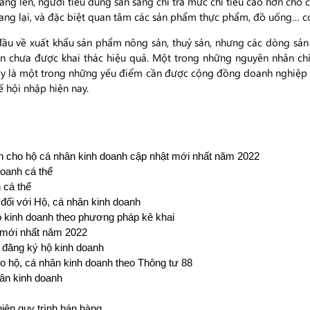
 tăng lên, người tiêu dùng sẵn sàng chi trả mức chi tiêu cao hơn c
ang lại, và đặc biệt quan tâm các sản phẩm thực phẩm, đồ uống… có
ầu về xuất khẩu sản phẩm nông sản, thuỷ sản, nhưng các dòng sản 
vẫn chưa được khai thác hiệu quả. Một trong những nguyên nhân chí
Ðây là một trong những yếu điểm cần được cộng đồng doanh nghiệp Vi
 hội nhập hiện nay.
 cho hộ cá nhân kinh doanh cập nhật mới nhất năm 2022
oanh cá thể
 cá thể
 đối với Hộ, cá nhân kinh doanh
ộ kinh doanh theo phương pháp kê khai
ể mới nhất năm 2022
i đăng ký hộ kinh doanh
o hộ, cá nhân kinh doanh theo Thông tư 88
ân kinh doanh
iện quy trình bán hàng