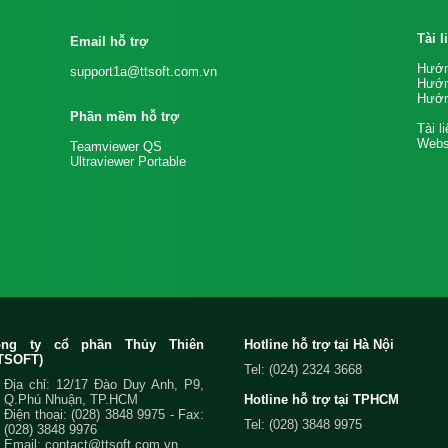
Tài 
Email hỗ trợ
Hướn
support1a@ttsoft.com.vn
Hướn
Hướn
Phần mềm hỗ trợ
Tài l
Websi
Teamviewer QS
Ultraviewer Portable
ông ty cổ phần Thủy Thiên
Hotline hỗ trợ tại Hà Nội
TSOFT)
Tel: (024) 2324 3668
Địa chỉ: 12/17 Đào Duy Anh, P9,
Q.Phú Nhuận, TP.HCM
Hotline hỗ trợ tại TPHCM
Điện thoại:
(028) 3848 9975
- Fax:
Tel: (028) 3848 9975
(028) 3848 9976
Email:
contact@ttsoft.com.vn