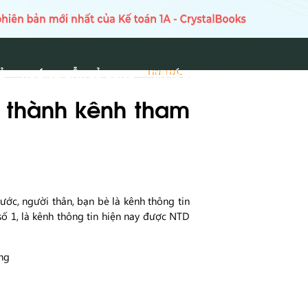
Ủ
HƯỚNG DẪN SỬ DỤNG
TIN TỨC
TIN TỨC
ở thành kênh tham
ước, người thân, bạn bè là kênh thông tin
số 1, là kênh thông tin hiện nay được NTD