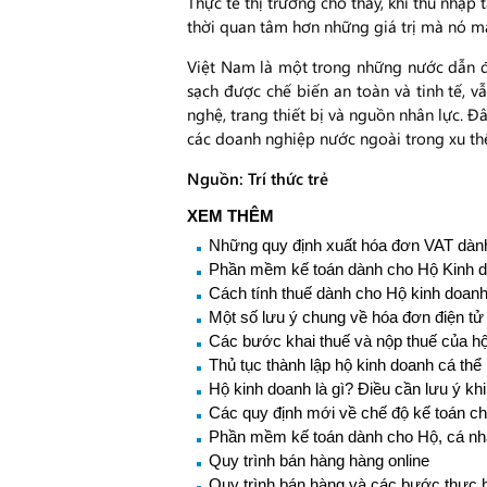
Thực tế thị trường cho thấy, khi thu nhập
thời quan tâm hơn những giá trị mà nó m
Việt Nam là một trong những nước dẫn đ
sạch được chế biến an toàn và tinh tế, 
nghệ, trang thiết bị và nguồn nhân lực. 
các doanh nghiệp nước ngoài trong xu thế
Nguồn: Trí thức trẻ
XEM THÊM
Những quy định xuất hóa đơn VAT dành
Phần mềm kế toán dành cho Hộ Kinh d
Cách tính thuế dành cho Hộ kinh doanh
Một số lưu ý chung về hóa đơn điện tử
Các bước khai thuế và nộp thuế của h
Thủ tục thành lập hộ kinh doanh cá th
Hộ kinh doanh là gì? Điều cần lưu ý kh
Các quy định mới về chế độ kế toán ch
Phần mềm kế toán dành cho Hộ, cá nh
Quy trình bán hàng hàng online
Quy trình bán hàng và các bước thực h