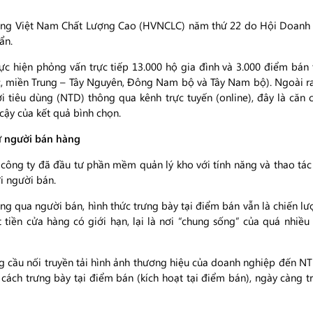
Hàng Việt Nam Chất Lượng Cao (HVNCLC) năm thứ 22 do Hội Doanh 
ẩn.
c hiện phỏng vấn trực tiếp 13.000 hộ gia đình và 3.000 điểm bán 
c, miền Trung – Tây Nguyên, Đông Nam bộ và Tây Nam bộ). Ngoài ra,
 tiêu dùng (NTD) thông qua kênh trực tuyến (online), đây là căn cứ
cậy của kết quả bình chọn.
ừ người bán hàng
công ty đã đầu tư phần mềm quản lý kho với tính năng và thao tác 
ới người bán.
g qua người bán, hình thức trưng bày tại điểm bán vẫn là chiến lư
ặt tiền cửa hàng có giới hạn, lại là nơi “chung sống” của quá nhi
g cầu nối truyền tải hình ảnh thương hiệu của doanh nghiệp đến NTD
ách trưng bày tại điểm bán (kích hoạt tại điểm bán), ngày càng tr