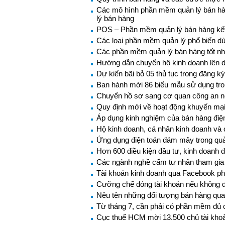
Các mô hình phần mềm quản lý bán hà
lý bán hàng
POS – Phần mềm quản lý bán hàng kết 
Các loại phần mềm quản lý phổ biến dù
Các phần mềm quản lý bán hàng tốt nh
Hướng dẫn chuyển hộ kinh doanh lên 
Dự kiến bãi bỏ 05 thủ tục trong đăng k
Ban hành mới 86 biểu mẫu sử dụng tro
Chuyển hồ sơ sang cơ quan công an nế
Quy định mới về hoạt động khuyến mại
Áp dụng kinh nghiệm của bán hàng điện
Hộ kinh doanh, cá nhân kinh doanh và c
Ứng dụng điện toán đám mây trong quản
Hơn 600 điều kiện đầu tư, kinh doanh 
Các ngành nghề cấm tư nhân tham gia 
Tài khoản kinh doanh qua Facebook phả
Cưỡng chế đóng tài khoản nếu không 
Nêu tên những đối tượng bán hàng qua
Từ tháng 7, cần phải có phần mềm đủ 
Cục thuế HCM mời 13.500 chủ tài khoả