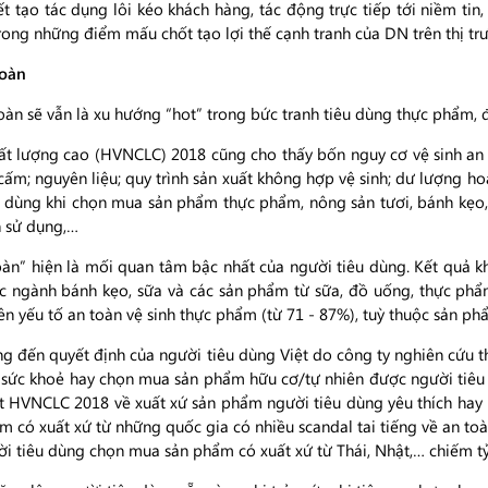
t tạo tác dụng lôi kéo khách hàng, tác động trực tiếp tới niềm tin
rong những điểm mấu chốt tạo lợi thế cạnh tranh của DN trên thị tr
toàn
oàn sẽ vẫn là xu hướng “hot” trong bức tranh tiêu dùng thực phẩm,
ất lượng cao (HVNCLC) 2018 cũng cho thấy bốn nguy cơ vệ sinh an
cấm; nguyên liệu; quy trình sản xuất không hợp vệ sinh; dư lượng h
 dùng khi chọn mua sản phẩm thực phẩm, nông sản tươi, bánh kẹo, 
n sử dụng,…
oàn” hiện là mối quan tâm bậc nhất của người tiêu dùng. Kết quả
c ngành bánh kẹo, sữa và các sản phẩm từ sữa, đồ uống, thực phẩ
n yếu tố an toàn vệ sinh thực phẩm (từ 71 - 87%), tuỳ thuộc sản p
g đến quyết định của người tiêu dùng Việt do công ty nghiên cứu th
 sức khoẻ hay chọn mua sản phẩm hữu cơ/tự nhiên được người tiêu d
át HVNCLC 2018 về xuất xứ sản phẩm người tiêu dùng yêu thích ha
ẩm có xuất xứ từ những quốc gia có nhiều scandal tai tiếng về an to
ời tiêu dùng chọn mua sản phẩm có xuất xứ từ Thái, Nhật,… chiếm tỷ 