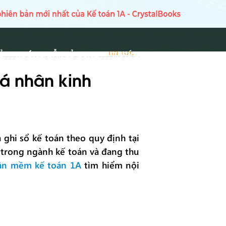
Ủ
HƯỚNG DẪN SỬ DỤNG
TIN TỨC
TIN TỨC
á nhân kinh
 ghi sổ kế toán theo quy định tại
 trong ngành kế toán và đang thu
ần mềm kế toán 1A
tìm hiểm nội