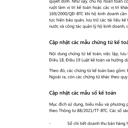
quyết định. Như vậy, chủ hộ hoàn toàn có
ruột làm vị trí kế toán hoặc các vị trí k
169/2000/QĐ-BTC khi hộ kinh doanh cần b
tực hiện bảo quản, lưu trữ các tài liệ
nước và công tác quản lý hộ kinh doanh, 
Cập nhật các mẫu chứng từ kế to
Nội dung chứng từ kế toán, việc lập, lưu
Điều 18, Điều 19 Luật kế toán và hướng 
Theo đó, các chứng từ kế toán bao gồm: Phiế
Ngoài ra, còn các chứng từ khác theo quy đ
Cập nhật các mẫu sổ kế toán
Mục đích sử dụng, biểu mẫu và phương p
theo Thông tư 88/2021/TT-BTC. Các sổ s
Sổ chi tiết doanh thu bán hàng 