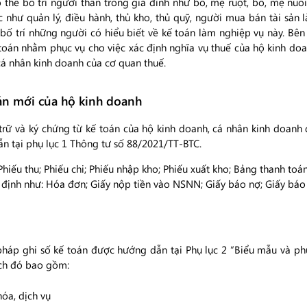
 thể bố trí người thân trong gia đình như bố, mẹ ruột, bố, mẹ nuôi,
hác như quản lý, điều hành, thủ kho, thủ quỹ, người mua bán tài sản
ố trí những người có hiểu biết về kế toán làm nghiệp vụ này. Bên
u kế toán nhằm phục vụ cho việc xác định nghĩa vụ thuế của hộ kinh d
cá nhân kinh doanh của cơ quan thuế.
án mới của hộ kinh doanh
 trữ và ký chứng từ kế toán của hộ kinh doanh, cá nhân kinh doanh đ
dẫn tại phụ lục 1 Thông tư số 88/2021/TT-BTC.
u thu; Phiếu chi; Phiếu nhập kho; Phiếu xuất kho; Bảng thanh toán 
ịnh như: Hóa đơn; Giấy nộp tiền vào NSNN; Giấy báo nợ; Giấy báo
háp ghi số kế toán được hướng dẫn tại Phụ lục 2 “Biểu mẫu và p
ách đó bao gồm:
hóa, dịch vụ