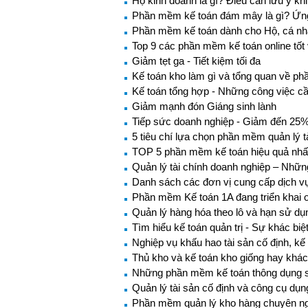
Hộ kinh doanh là gì? Điều cần lưu ý kh
Phần mềm kế toán đám mây là gì? Ứn
Phần mềm kế toán dành cho Hộ, cá nh
Top 9 các phần mềm kế toán online tốt
Giảm tẹt ga - Tiết kiệm tối đa
Kế toán kho làm gì và tổng quan về p
Kế toán tổng hợp - Những công việc c
Giảm mạnh đón Giáng sinh lành
Tiếp sức doanh nghiệp - Giảm đến 25% 
5 tiêu chí lựa chọn phần mềm quản lý t
TOP 5 phần mềm kế toán hiệu quả nhất
Quản lý tài chính doanh nghiệp – Nhữn
Danh sách các đơn vị cung cấp dịch vụ 
Phần mềm Kế toán 1A đang triển khai o
Quản lý hàng hóa theo lô và hạn sử d
Tìm hiểu kế toán quản trị - Sự khác biệ
Nghiệp vụ khấu hao tài sản cố định, kế 
Thủ kho và kế toán kho giống hay khá
Những phần mềm kế toán thông dụng sẽ
Quản lý tài sản cố định và công cụ dụ
Phần mềm quản lý kho hàng chuyên n