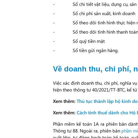
Sổ chi tiết vật liệu, dụng cụ, s
Sổ chi phí sản xuất, kinh doanh
Sổ theo dõi tình hình thực hiệ
Sổ theo dõi tình hình thanh toá
Sổ quỹ tiền mặt
Sổ tiền gửi ngân hàng.
Về doanh thu, chi phí, 
Việc xác định doanh thu, chi phí, nghĩa v
hiện theo thông tư 40/2021/TT-BTC, kể từ
Xem thêm:
Thủ tục thành lập hộ kinh d
Xem thêm:
Cách tính thuế dành cho Hộ 
Phần mềm kế toán 1A ra phiên bản dành 
Thông tư 88. Ngoài ra, phiên bản
phần m
xuất kho, tự động hạch toán kế toán, x