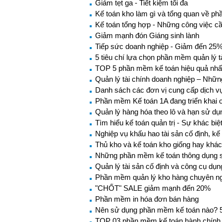
Giảm tẹt ga - Tiết kiệm tối đa
Kế toán kho làm gì và tổng quan về p
Kế toán tổng hợp - Những công việc c
Giảm mạnh đón Giáng sinh lành
Tiếp sức doanh nghiệp - Giảm đến 25% 
5 tiêu chí lựa chọn phần mềm quản lý t
TOP 5 phần mềm kế toán hiệu quả nhất
Quản lý tài chính doanh nghiệp – Nhữn
Danh sách các đơn vị cung cấp dịch vụ 
Phần mềm Kế toán 1A đang triển khai o
Quản lý hàng hóa theo lô và hạn sử d
Tìm hiểu kế toán quản trị - Sự khác biệ
Nghiệp vụ khấu hao tài sản cố định, kế 
Thủ kho và kế toán kho giống hay khá
Những phần mềm kế toán thông dụng sẽ
Quản lý tài sản cố định và công cụ dụ
Phần mềm quản lý kho hàng chuyên n
"CHỐT" SALE giảm mạnh đến 20%
Phần mềm in hóa đơn bán hàng
Nên sử dụng phần mềm kế toán nào? 5
TOP 03 phần mềm kế toán hành chính 