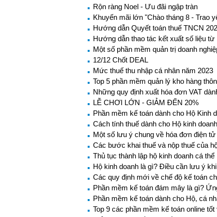
Rộn ràng Noel - Ưu đãi ngập tràn
Khuyến mãi lớn "Chào tháng 8 - Trao 
Hướng dẫn Quyết toán thuế TNCN 20
Hướng dẫn thao tác kết xuất số liệu từ
Một số phần mềm quản trị doanh nghiệ
12/12 Chốt DEAL
Mức thuế thu nhập cá nhân năm 2023
Top 5 phần mềm quản lý kho hàng thô
Những quy định xuất hóa đơn VAT dành
LỄ CHƠI LỚN - GIẢM ĐẾN 20%
Phần mềm kế toán dành cho Hộ Kinh d
Cách tính thuế dành cho Hộ kinh doanh
Một số lưu ý chung về hóa đơn điện tử
Các bước khai thuế và nộp thuế của h
Thủ tục thành lập hộ kinh doanh cá th
Hộ kinh doanh là gì? Điều cần lưu ý kh
Các quy định mới về chế độ kế toán ch
Phần mềm kế toán đám mây là gì? Ứn
Phần mềm kế toán dành cho Hộ, cá nh
Top 9 các phần mềm kế toán online tốt