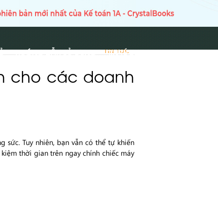
Ủ
HƯỚNG DẪN SỬ DỤNG
TIN TỨC
TIN TỨC
nh cho các doanh
g sức. Tuy nhiên, bạn vẫn có thể tự khiến
 kiệm thời gian trên ngay chính chiếc máy