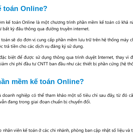
 toán Online?
ềm kế toán Online là một chương trình phần mềm kế toán có khả năn
từ bất kỳ đâu thông qua đường truyền internet.
toán sẽ do đơn vị cung cấp phần mềm lưu trữ trên hệ thống máy ch
 trả tiền cho các dịch vụ đăng ký sử dụng.
c biệt để được sử dụng thông qua trình duyệt Internet, thay vì đư
 giảm chi phí đầu tư CNTT ban đầu như các thiết bị phần cứng (hệ th
hần mềm kế toán Online?
chủ doanh nghiệp có thể tham khảo một số tiêu chí sau đây, từ đó
vẫn đang trong giai đoạn chuẩn bị chuyển đổi.
nhân viên kế toán ở các chi nhánh, phòng ban cập nhật số liệu và