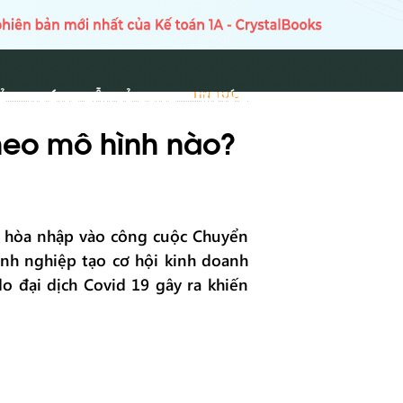
Ủ
HƯỚNG DẪN SỬ DỤNG
TIN TỨC
TIN TỨC
heo mô hình nào?
n hòa nhập vào công cuộc Chuyển
nh nghiệp tạo cơ hội kinh doanh
do đại dịch Covid 19 gây ra khiến