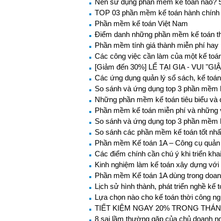
Nên sử dụng phần mềm kế toán nào? 5
TOP 03 phần mềm kế toán hành chính 
Phần mềm kế toán Việt Nam
Điểm danh những phần mềm kế toán th
Phần mềm tính giá thành miễn phí hay
Các công việc cần làm của một kế toá
[Giảm đến 30%] LỂ TẠI GIA - VUI "GI
Các ứng dụng quản lý sổ sách, kế toá
So sánh và ứng dụng top 3 phần mềm k
Những phần mềm kế toán tiêu biểu và 
Phần mềm kế toán miễn phí và những 
So sánh và ứng dụng top 3 phần mềm kế
So sánh các phần mềm kế toán tốt nhấ
Phần mềm Kế toán 1A – Công cụ quản 
Các điểm chính cần chú ý khi triển k
Kinh nghiệm làm kế toán xây dựng vớ
Phần mềm Kế toán 1A dùng trong doan
Lịch sử hình thành, phát triển nghề kế
Lựa chọn nào cho kế toán thời công n
TIẾT KIỆM NGAY 20% TRONG THÁN
8 sai lầm thường gặp của chủ doanh n