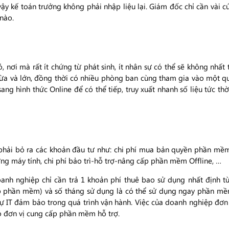
 vậy kế toán trưởng không phải nhập liệu lại. Giám đốc chỉ cần vài c
 nào.
, nơi mà rất ít chứng từ phát sinh, ít nhân sự có thể sẽ không nhấ
vừa và lớn, đồng thời có nhiều phòng ban cùng tham gia vào một qui
ang hình thức Online để có thể tiếp, truy xuất nhanh số liệu tức th
phải bỏ ra các khoản đầu tư như: chi phí mua bản quyền phần mềm 
ưỡng máy tính, chi phí bảo trì-hỗ trợ-nâng cấp phần mềm Offline, …
nh nghiệp chỉ cần trả 1 khoản phí thuê bao sử dụng nhất định tùy
p phần mềm) và số tháng sử dụng là có thể sử dụng ngay phần m
sự IT đảm bảo trong quá trình vận hành. Việc của doanh nghiệp đơn g
 có đơn vị cung cấp phần mềm hỗ trợ.