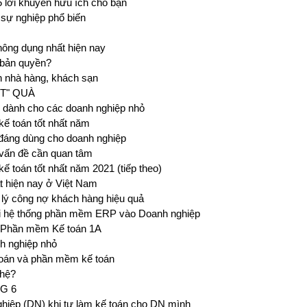
 lời khuyên hữu ích cho bạn
sự nghiệp phổ biến
ông dụng nhất hiện nay
 bản quyền?
n nhà hàng, khách sạn
ẬT" QUÀ
n dành cho các doanh nghiệp nhỏ
ế toán tốt nhất năm
đáng dùng cho doanh nghiệp
vấn đề cần quan tâm
 toán tốt nhất năm 2021 (tiếp theo)
t hiện nay ở Việt Nam
lý công nợ khách hàng hiệu quả
hai hệ thống phần mềm ERP vào Doanh nghiệp
i Phần mềm Kế toán 1A
h nghiệp nhỏ
 toán và phần mềm kế toán
ghệ?
G 6
ghiệp (DN) khi tự làm kế toán cho DN mình