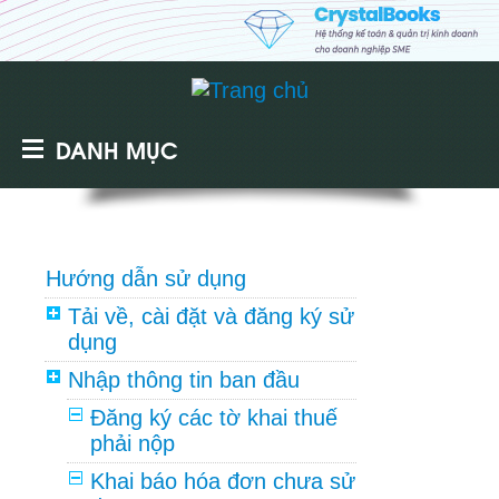
DANH MỤC
Hướng dẫn sử dụng
Tải về, cài đặt và đăng ký sử
dụng
Nhập thông tin ban đầu
Đăng ký các tờ khai thuế
phải nộp
Khai báo hóa đơn chưa sử