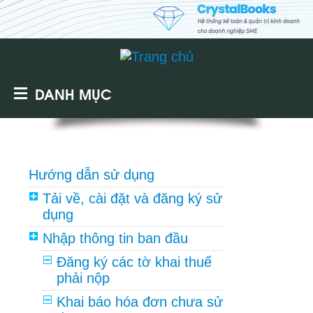
DANH MỤC
Hướng dẫn sử dụng
Tải về, cài đặt và đăng ký sử
dụng
Nhập thông tin ban đầu
Đăng ký các tờ khai thuế
phải nộp
Khai báo hóa đơn chưa sử