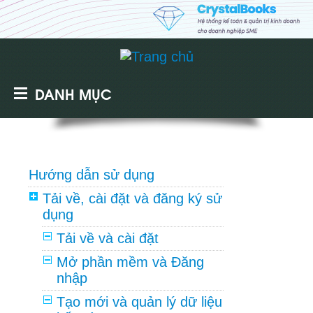
DANH MỤC
Hướng dẫn sử dụng
Tải về, cài đặt và đăng ký sử
dụng
Tải về và cài đặt
Mở phần mềm và Đăng
nhập
Tạo mới và quản lý dữ liệu