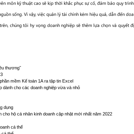
ên môn kỹ thuật cao sẽ kịp thời khắc phục sự cố, đảm bảo quy trình 
guồn sống. Vì vậy, việc quản lý tài chính kém hiệu quả, dẫn đến doa
ở trên, chúng tôi hy vọng doanh nghiệp sẽ thêm lựa chọn và quyế
yêu thương"
23
 phần mềm Kế toán 1A ra tập tin Excel
p dành cho các doanh nghiệp vừa và nhỏ
ng dụng
 cho hộ cá nhân kinh doanh cập nhật mới nhất năm 2022
oanh cá thể
 cá thể