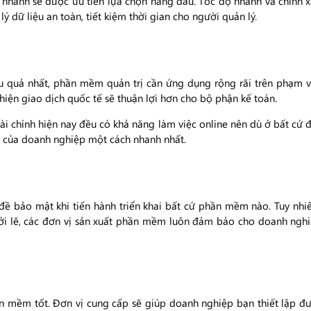
 nhanh sẽ được ưu tiên lựa chọn hàng đầu. Tốc độ nhanh và chính xác
ý dữ liệu an toàn, tiết kiệm thời gian cho người quản lý.
u quả nhất, phần mềm quản trị cần ứng dụng rộng rãi trên phạm vi 
hiện giao dịch quốc tế sẽ thuận lợi hơn cho bộ phận kế toán.
ài chính hiện nay đều có khả năng làm việc online nên dù ở bất cứ đ
h của doanh nghiệp một cách nhanh nhất.
đề bảo mật khi tiến hành triển khai bất cứ phần mềm nào. Tuy nhi
Bởi lẽ, các đơn vị sản xuất phần mềm luôn đảm bảo cho doanh ngh
 mềm tốt. Đơn vị cung cấp sẽ giúp doanh nghiệp bạn thiết lập đư