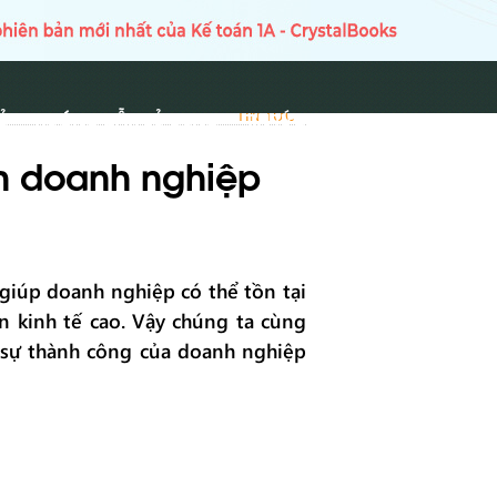
Ủ
HƯỚNG DẪN SỬ DỤNG
TIN TỨC
TIN TỨC
nh doanh nghiệp
 giúp doanh nghiệp có thể tồn tại
ận kinh tế cao. Vậy chúng ta cùng
á sự thành công của doanh nghiệp