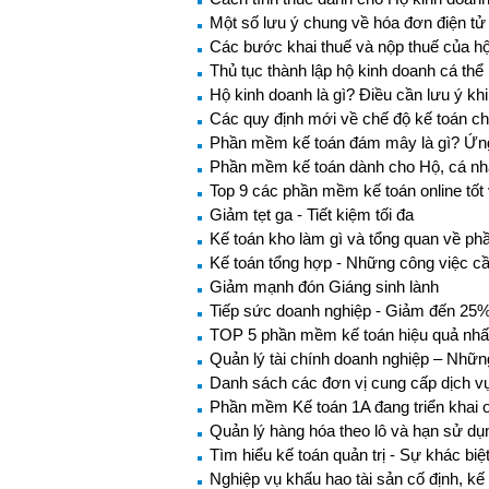
Một số lưu ý chung về hóa đơn điện tử
Các bước khai thuế và nộp thuế của h
Thủ tục thành lập hộ kinh doanh cá th
Hộ kinh doanh là gì? Điều cần lưu ý kh
Các quy định mới về chế độ kế toán ch
Phần mềm kế toán đám mây là gì? Ứn
Phần mềm kế toán dành cho Hộ, cá nh
Top 9 các phần mềm kế toán online tốt
Giảm tẹt ga - Tiết kiệm tối đa
Kế toán kho làm gì và tổng quan về p
Kế toán tổng hợp - Những công việc c
Giảm mạnh đón Giáng sinh lành
Tiếp sức doanh nghiệp - Giảm đến 25% 
TOP 5 phần mềm kế toán hiệu quả nhất
Quản lý tài chính doanh nghiệp – Nhữn
Danh sách các đơn vị cung cấp dịch vụ 
Phần mềm Kế toán 1A đang triển khai o
Quản lý hàng hóa theo lô và hạn sử d
Tìm hiểu kế toán quản trị - Sự khác biệ
Nghiệp vụ khấu hao tài sản cố định, kế 