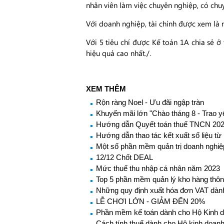
nhân viên làm việc chuyên nghiệp, có chuy
Với doanh nghiệp, tài chính được xem là n
Với 5 tiêu chí được Kế toán 1A chia sẻ 
hiệu quả cao nhất./.
XEM THÊM
Rộn ràng Noel - Ưu đãi ngập tràn
Khuyến mãi lớn "Chào tháng 8 - Trao 
Hướng dẫn Quyết toán thuế TNCN 20
Hướng dẫn thao tác kết xuất số liệu từ
Một số phần mềm quản trị doanh nghiệ
12/12 Chốt DEAL
Mức thuế thu nhập cá nhân năm 2023
Top 5 phần mềm quản lý kho hàng thô
Những quy định xuất hóa đơn VAT dành
LỄ CHƠI LỚN - GIẢM ĐẾN 20%
Phần mềm kế toán dành cho Hộ Kinh d
Cách tính thuế dành cho Hộ kinh doanh