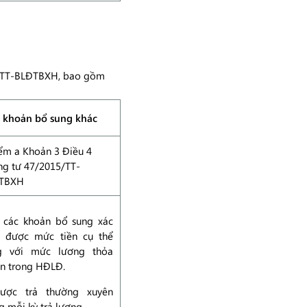
5/TT-BLĐTBXH, bao gồm
 khoản bổ sung khác
ểm a Khoản 3 Điều 4
ng tư 47/2015/TT-
TBXH
à các khoản bổ sung xác
h được mức tiền cụ thể
g với mức lương thỏa
ận trong HĐLĐ.
ược trả thường xuyên
g mỗi kỳ trả lương