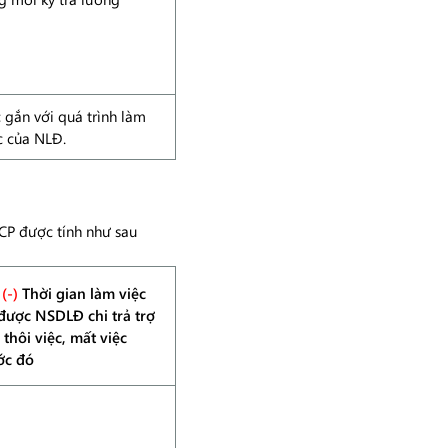
 gắn với quá trình làm
c của NLĐ.
CP được tính như sau
(-)
Thời gian làm việc
được NSDLĐ chi trả trợ
 thôi việc, mất việc
ớc đó