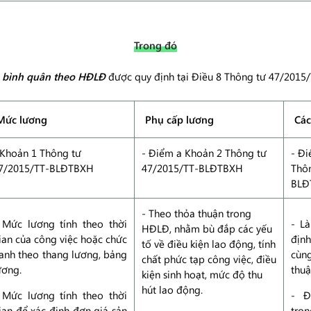
Trong đó
 bình quân theo HĐLĐ
được quy định tại Điều 8 Thông tư 47/201
Mức lương
Phụ cấp lương
Các
 Khoản 1 Thông tư
- Điểm a Khoản 2 Thông tư
- Đi
7/2015/TT-BLĐTBXH
47/2015/TT-BLĐTBXH
Thô
BLĐ
- Theo thỏa thuận trong
 Mức lương tính theo thời
- L
HĐLĐ, nhằm bù đắp các yếu
ian của công việc hoặc chức
địn
tố về điều kiện lao động, tính
anh theo thang lương, bảng
cùn
chất phức tạp công việc, điều
ương.
thu
kiện sinh hoạt, mức độ thu
hút lao động.
 Mức lương tính theo thời
- Đ
ian để xác định đơn giá sản
tron