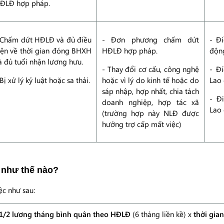
ĐLĐ hợp pháp.
 Chấm dứt HĐLĐ và đủ điều
- Đơn phương chấm dứt
- Đ
iện về thời gian đóng BHXH
HĐLĐ hợp pháp.
độn
à đủ tuổi nhận lương hưu.
- Thay đổi cơ cấu, công nghệ
- Đi
 Bị xử lý kỷ luật hoặc sa thải.
hoặc vì lý do kinh tế hoặc do
Lao
sáp nhập, hợp nhất, chia tách
- Đ
doanh nghiệp, hợp tác xã
Lao
(trường hợp này NLĐ được
hưởng trợ cấp mất việc)
h như thế nào?
ệc như sau:
1/2 lương tháng bình quân theo HĐLĐ
(6 tháng liền kề) x
thời gian