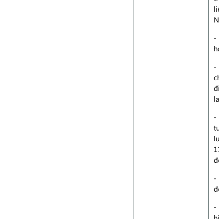
l
N
-
h
-
c
đ
l
-
t
l
1
đ
-
đ
-
h