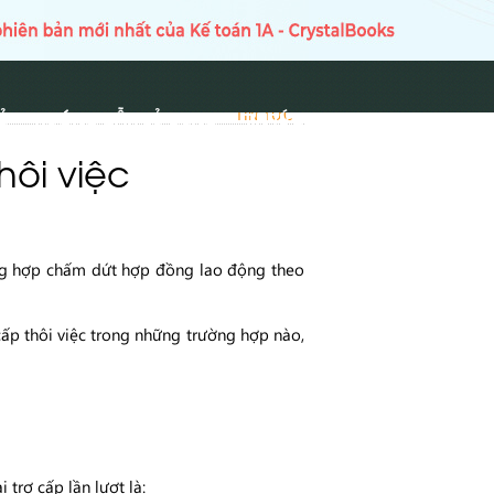
Ủ
HƯỚNG DẪN SỬ DỤNG
TIN TỨC
TIN TỨC
hôi việc
ờng hợp chấm dứt hợp đồng lao động theo
cấp thôi việc trong những trường hợp nào,
trợ cấp lần lượt là: