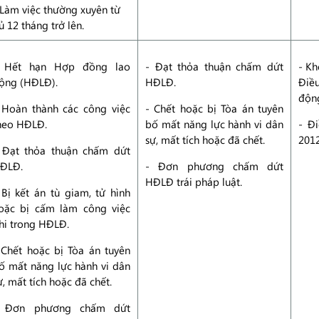
 Làm việc thường xuyên từ
ủ 12 tháng trở lên.
 Hết hạn Hợp đồng lao
- Đạt thỏa thuận chấm dứt
- Kh
ộng (HĐLĐ).
HĐLĐ.
Điề
độn
 Hoàn thành các công việc
- Chết hoặc bị Tòa án tuyên
heo HĐLĐ.
bố mất năng lực hành vi dân
- Đ
sự, mất tích hoặc đã chết.
2012
 Đạt thỏa thuận chấm dứt
ĐLĐ.
- Đơn phương chấm dứt
HĐLĐ trái pháp luật.
 Bị kết án tù giam, tử hình
oặc bị cấm làm công việc
hi trong HĐLĐ.
 Chết hoặc bị Tòa án tuyên
ố mất năng lực hành vi dân
ự, mất tích hoặc đã chết.
 Đơn phương chấm dứt