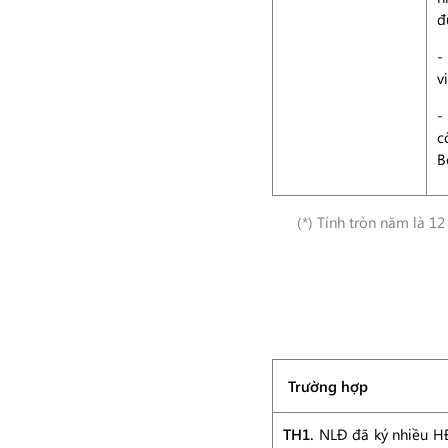
đ
-
v
-
c
B
(*) Tính tròn năm là 12
Trường hợp
TH1.
NLĐ đã ký nhiều HĐ