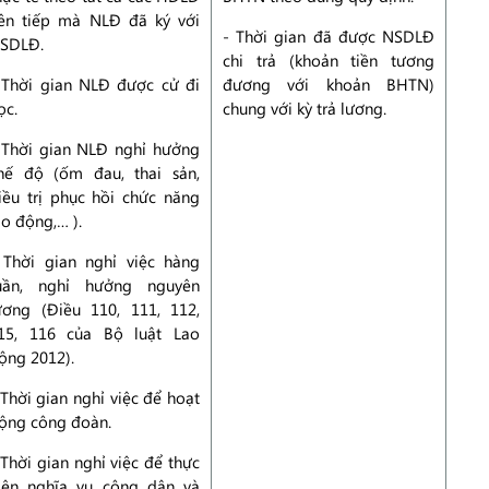
iên tiếp mà NLĐ đã ký với
- Thời gian đã được NSDLĐ
SDLĐ.
chi trả (khoản tiền tương
 Thời gian NLĐ được cử đi
đương với khoản BHTN)
ọc.
chung với kỳ trả lương.
 Thời gian NLĐ nghỉ hưởng
hế độ (ốm đau, thai sản,
iều trị phục hồi chức năng
ao động,… ).
 Thời gian nghỉ việc hàng
uần, nghỉ hưởng nguyên
ương (Điều 110, 111, 112,
15, 116 của Bộ luật Lao
ộng 2012).
 Thời gian nghỉ việc để hoạt
ộng công đoàn.
 Thời gian nghỉ việc để thực
iện nghĩa vụ công dân và