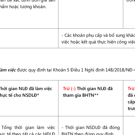
hẩm hoặc lương khoán.
- Các khoản phụ cấp và bổ sung khác
việc hoặc kết quả thực hiện công việ
làm việc
được quy định tại Khoản 5 Điều 1 Nghị định 148/2018/NĐ-
Thời gian NLĐ đã làm việc
Trừ (-)
Thời gian NLĐ đã
Trừ 
thực tế cho NSDLĐ*
tham gia BHTN**
đã 
cấp
trư
 Tổng thời gian làm việc
- Thời gian NSDLĐ đã đóng
hực tế theo tất cả các HĐLĐ
BHTN theo đúng quy định.