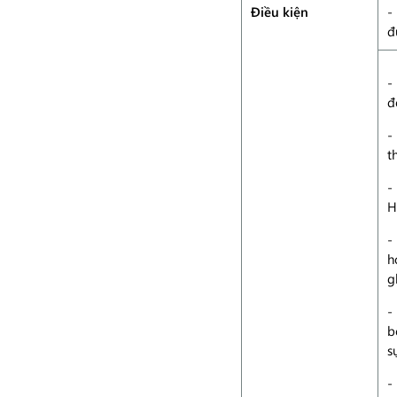
Điều kiện
-
đ
-
đ
-
t
-
H
-
h
g
-
b
s
-