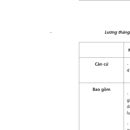
Lương tháng
Căn cứ
-
4
Bao gồm
-
g
d
l
-
g